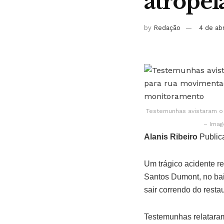
atropel
by
Redação
4 de ab
Testemunhas avistaram o
– Ima
Alanis Ribeiro
Public
Um trágico acidente r
Santos Dumont, no bai
sair correndo do resta
Testemunhas relataram