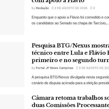
com apoio a Flávio
by
Redação
3 DE AGOSTO DE 2026
0
Enquanto que o apoio a Flávio foi comedido e co
os candidatos ao Senado na chapa de Tarcísio,..
Pesquisa BTG/Nexus mostr
técnico entre Lula e Flávio
primeiro e no segundo tur
by
Portal JP News Campinas
3 DE AGOSTO DE 20
A pesquisa BTG/Nexus divulgada nesta segunda-
cenário de disputa acirrada para a eleição presid
Câmara retoma trabalhos so
duas Comissões Processant