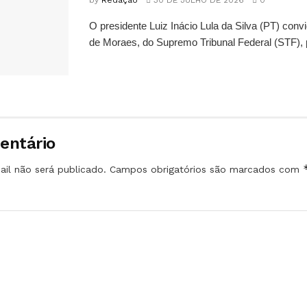
by
Redação
30 DE JULHO DE 2026
0
O presidente Luiz Inácio Lula da Silva (PT) conv
de Moraes, do Supremo Tribunal Federal (STF), 
entário
il não será publicado.
Campos obrigatórios são marcados com