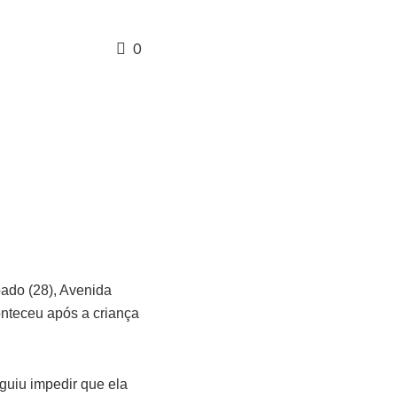
0
bado (28), Avenida
onteceu após a criança
guiu impedir que ela