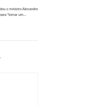
idou o ministro Alexandre
para “tomar um...
*