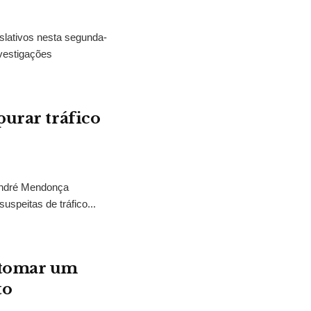
slativos nesta segunda-
vestigações
purar tráfico
 André Mendonça
uspeitas de tráfico...
“tomar um
to