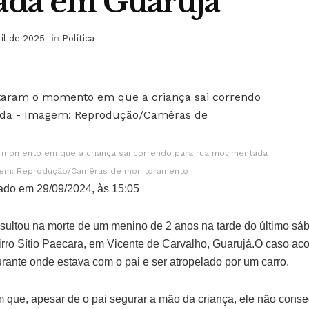
ada em Guarujá
ril de 2025
in
Política
 momento em que a criança sai correndo para rua movimentada
gem: Reprodução/Camêras de monitoramento
ado em 29/09/2024, às 15:05
esultou na morte de um menino de 2 anos na tarde do último sá
rro Sítio Paecara, em Vicente de Carvalho, Guarujá.O caso ac
urante onde estava com o pai e ser atropelado por um carro.
 que, apesar de o pai segurar a mão da criança, ele não conse