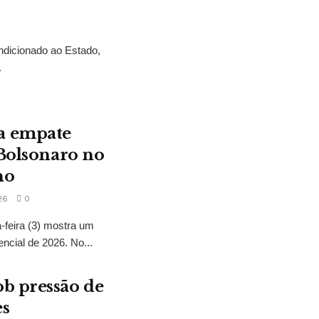
ndicionado ao Estado,
.
a empate
 Bolsonaro no
no
26
0
feira (3) mostra um
encial de 2026. No...
b pressão de
es