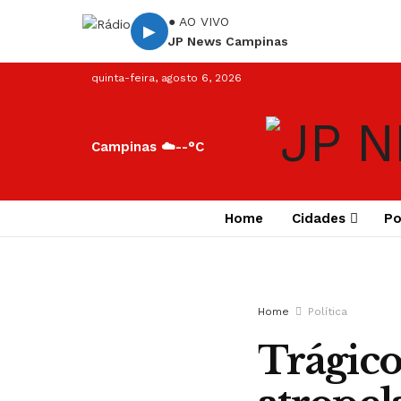
● AO VIVO
▶
JP News Campinas
quinta-feira, agosto 6, 2026
Campinas ☁️
--°C
Home
Cidades
Po
Home
Política
Trágico