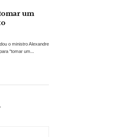
“tomar um
to
idou o ministro Alexandre
para “tomar um...
*