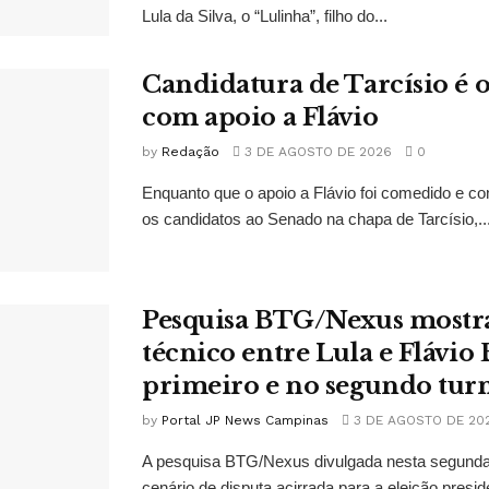
Lula da Silva, o “Lulinha”, filho do...
Candidatura de Tarcísio é o
com apoio a Flávio
by
Redação
3 DE AGOSTO DE 2026
0
Enquanto que o apoio a Flávio foi comedido e co
os candidatos ao Senado na chapa de Tarcísio,..
Pesquisa BTG/Nexus mostr
técnico entre Lula e Flávio
primeiro e no segundo tur
by
Portal JP News Campinas
3 DE AGOSTO DE 20
A pesquisa BTG/Nexus divulgada nesta segunda-
cenário de disputa acirrada para a eleição presid