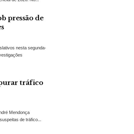
b pressão de
es
slativos nesta segunda-
vestigações
purar tráfico
 André Mendonça
uspeitas de tráfico...