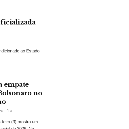
ficializada
ndicionado ao Estado,
.
a empate
 Bolsonaro no
no
26
0
feira (3) mostra um
encial de 2026. No...