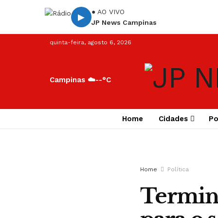
● AO VIVO
▶
JP News Campinas
quinta-feira, agosto 6, 2026
Campinas ☁️
--°C
Home
Cidades
Po
Home
Política
Termina