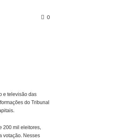
0
o e televisão das
nformações do Tribunal
pitais.
 200 mil eleitores,
ra votação. Nesses