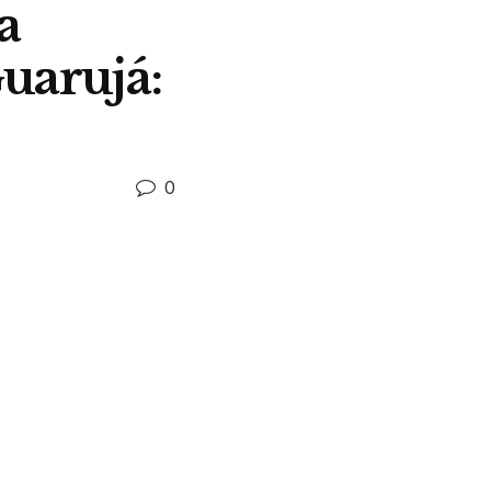
a
Guarujá:
0