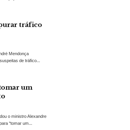
purar tráfico
 André Mendonça
uspeitas de tráfico...
“tomar um
to
idou o ministro Alexandre
para “tomar um...