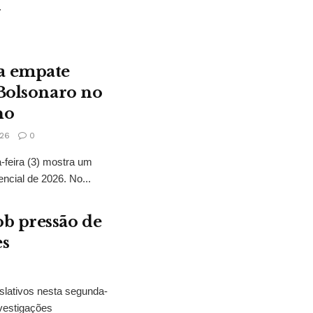
.
a empate
 Bolsonaro no
no
26
0
feira (3) mostra um
encial de 2026. No...
b pressão de
es
slativos nesta segunda-
vestigações