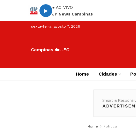
● AO VIVO
▶
JP News Campinas
sexta-feira, agosto 7, 2026
Campinas ☁️
--°C
Home
Cidades
Po
Home
Política