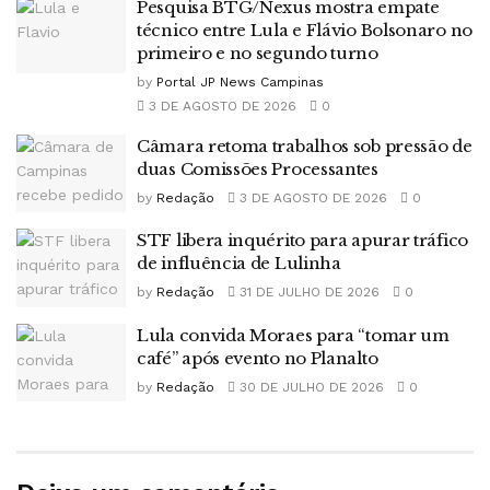
Pesquisa BTG/Nexus mostra empate
técnico entre Lula e Flávio Bolsonaro no
primeiro e no segundo turno
by
Portal JP News Campinas
3 DE AGOSTO DE 2026
0
Câmara retoma trabalhos sob pressão de
duas Comissões Processantes
by
Redação
3 DE AGOSTO DE 2026
0
STF libera inquérito para apurar tráfico
de influência de Lulinha
by
Redação
31 DE JULHO DE 2026
0
Lula convida Moraes para “tomar um
café” após evento no Planalto
by
Redação
30 DE JULHO DE 2026
0