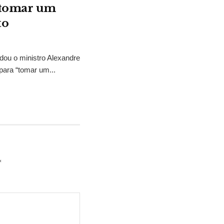
“tomar um
to
idou o ministro Alexandre
para “tomar um...
*