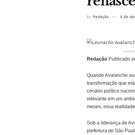
renasce
by
Redação
4 de ab
Leonar
Redação
Publicado e
Quando Avalanche ass
transformação que esta
cenário político nacio
relevante em um ambie
meses, essa realidad
Sob a liderança de Av
prefeitura de São Paulo