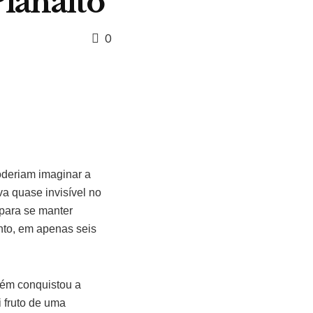
Planalto
0
deriam imaginar a
va quase invisível no
 para se manter
nto, em apenas seis
bém conquistou a
i fruto de uma