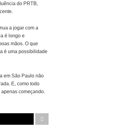
nfluência do PRTB,
cente.
nua a jogar com a
a é longo e
m boas mãos. O que
a é uma possibilidade
ria em São Paulo não
rada. E, como todo
tá apenas começando.