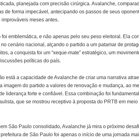
fisticada, planejada com precisão cirúrgica. Avalanche, compar
as de forma impecável, antecipando os passos de seus oponen
 improváveis meses antes.
o foi emblemática, e não apenas pelo seu peso eleitoral. Ela 
 no cenário nacional, alçando o partido a um patamar de prota
tos, a conquista foi um “xeque-mate” estratégico, um moviment
discussões políticas do país.
o está a capacidade de Avalanche de criar uma narrativa atraen
r a imagem do partido a valores de renovação e mudança, ao 
 liderança forte e confiável. Essa combinação foi fundamental 
paulista, que se mostrou receptivo à proposta do PRTB em meio 
em São Paulo consolidado, Avalanche já mira o próximo desafi
 prefeitura de São Paulo foi apenas o início de uma jornada mai