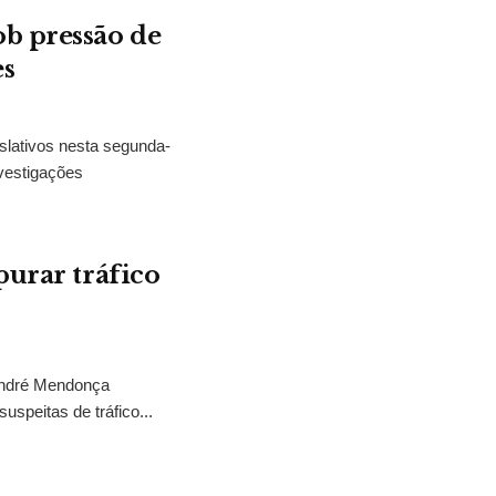
b pressão de
es
slativos nesta segunda-
vestigações
purar tráfico
 André Mendonça
uspeitas de tráfico...