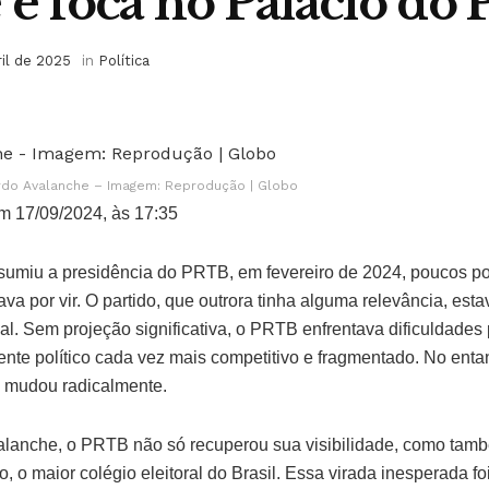
 e foca no Palácio do 
ril de 2025
in
Política
do Avalanche – Imagem: Reprodução | Globo
m 17/09/2024, às 17:35
umiu a presidência do PRTB, em fevereiro de 2024, poucos po
va por vir. O partido, que outrora tinha alguma relevância, esta
nal. Sem projeção significativa, o PRTB enfrentava dificuldades
nte político cada vez mais competitivo e fragmentado. No enta
e mudou radicalmente.
alanche, o PRTB não só recuperou sua visibilidade, como tam
, o maior colégio eleitoral do Brasil. Essa virada inesperada fo