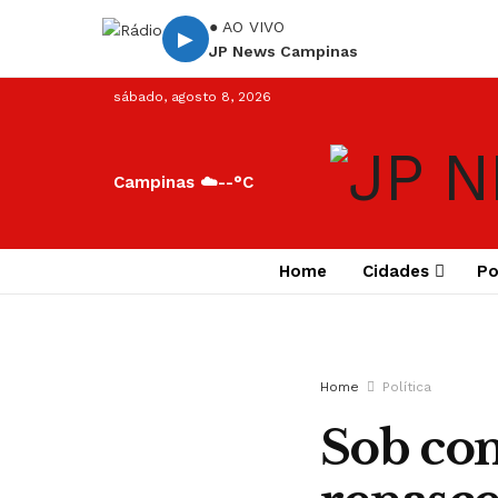
● AO VIVO
▶
JP News Campinas
sábado, agosto 8, 2026
Campinas ☁️
--°C
Home
Cidades
Po
Home
Política
Sob co