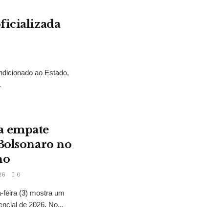
ficializada
ndicionado ao Estado,
.
a empate
 Bolsonaro no
no
26
0
feira (3) mostra um
encial de 2026. No...