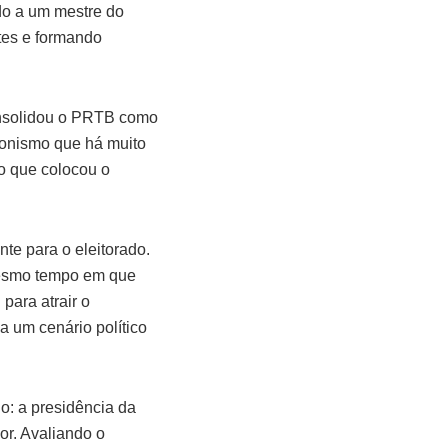
ado a um mestre do
tes e formando
consolidou o PRTB como
gonismo que há muito
o que colocou o
te para o eleitorado.
mesmo tempo em que
para atrair o
a um cenário político
o: a presidência da
or. Avaliando o