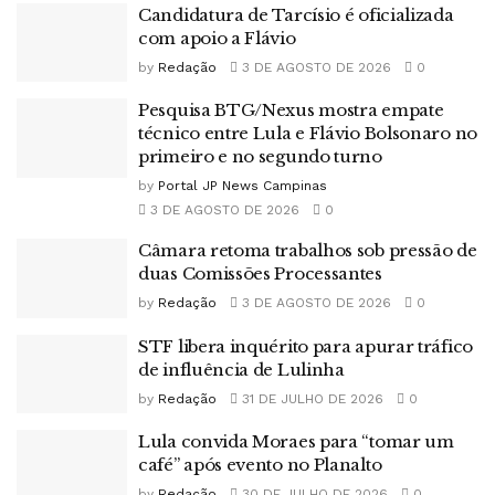
Candidatura de Tarcísio é oficializada
com apoio a Flávio
by
Redação
3 DE AGOSTO DE 2026
0
Pesquisa BTG/Nexus mostra empate
técnico entre Lula e Flávio Bolsonaro no
primeiro e no segundo turno
by
Portal JP News Campinas
3 DE AGOSTO DE 2026
0
Câmara retoma trabalhos sob pressão de
duas Comissões Processantes
by
Redação
3 DE AGOSTO DE 2026
0
STF libera inquérito para apurar tráfico
de influência de Lulinha
by
Redação
31 DE JULHO DE 2026
0
Lula convida Moraes para “tomar um
café” após evento no Planalto
by
Redação
30 DE JULHO DE 2026
0