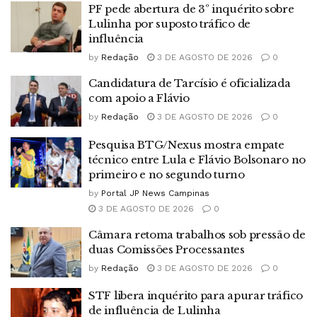
PF pede abertura de 3º inquérito sobre
Lulinha por suposto tráfico de
influência
by
Redação
3 DE AGOSTO DE 2026
0
Candidatura de Tarcísio é oficializada
com apoio a Flávio
by
Redação
3 DE AGOSTO DE 2026
0
Pesquisa BTG/Nexus mostra empate
técnico entre Lula e Flávio Bolsonaro no
primeiro e no segundo turno
by
Portal JP News Campinas
3 DE AGOSTO DE 2026
0
Câmara retoma trabalhos sob pressão de
duas Comissões Processantes
by
Redação
3 DE AGOSTO DE 2026
0
STF libera inquérito para apurar tráfico
de influência de Lulinha