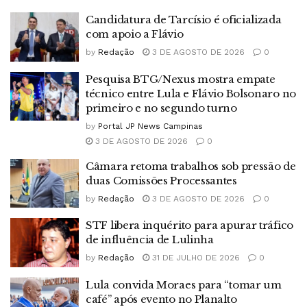
Candidatura de Tarcísio é oficializada
com apoio a Flávio
by
Redação
3 DE AGOSTO DE 2026
0
Pesquisa BTG/Nexus mostra empate
técnico entre Lula e Flávio Bolsonaro no
primeiro e no segundo turno
by
Portal JP News Campinas
3 DE AGOSTO DE 2026
0
Câmara retoma trabalhos sob pressão de
duas Comissões Processantes
by
Redação
3 DE AGOSTO DE 2026
0
STF libera inquérito para apurar tráfico
de influência de Lulinha
by
Redação
31 DE JULHO DE 2026
0
Lula convida Moraes para “tomar um
café” após evento no Planalto