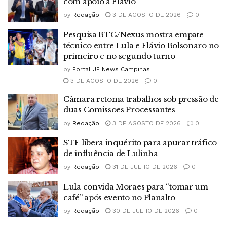
com apoio a Flávio
by
Redação
3 DE AGOSTO DE 2026
0
Pesquisa BTG/Nexus mostra empate
técnico entre Lula e Flávio Bolsonaro no
primeiro e no segundo turno
by
Portal JP News Campinas
3 DE AGOSTO DE 2026
0
Câmara retoma trabalhos sob pressão de
duas Comissões Processantes
by
Redação
3 DE AGOSTO DE 2026
0
STF libera inquérito para apurar tráfico
de influência de Lulinha
by
Redação
31 DE JULHO DE 2026
0
Lula convida Moraes para “tomar um
café” após evento no Planalto
by
Redação
30 DE JULHO DE 2026
0