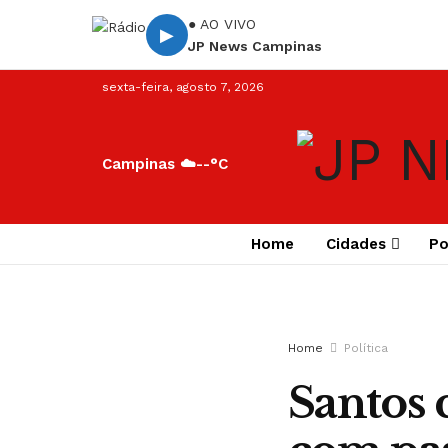
● AO VIVO
▶
JP News Campinas
sexta-feira, agosto 7, 2026
Campinas ☁️
--°C
Home
Cidades
Po
Home
Política
Santos 