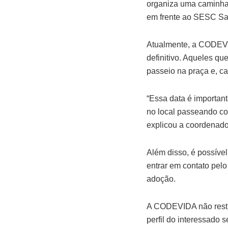
organiza uma caminhad
em frente ao SESC San
Atualmente, a CODEVID
definitivo. Aqueles qu
passeio na praça e, c
“Essa data é important
no local passeando co
explicou a coordenado
Além disso, é possível
entrar em contato pel
adoção.
A CODEVIDA não restri
perfil do interessado