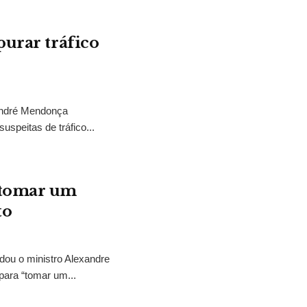
purar tráfico
 André Mendonça
uspeitas de tráfico...
“tomar um
to
idou o ministro Alexandre
para “tomar um...