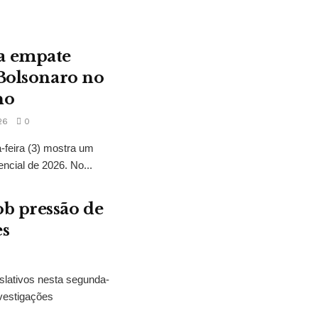
a empate
 Bolsonaro no
no
26
0
feira (3) mostra um
encial de 2026. No...
b pressão de
es
slativos nesta segunda-
vestigações