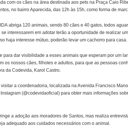
a com os cães na área destinada aos pets na Praça Caio Ribe
tos, no bairro Aparecida, das 12h às 15h, como forma de marca
A abriga 120 animais, sendo 80 cães e 40 gatos, todos aguar
e se interessarem em adotar terão a oportunidade de realizar um
aso haja interesse mútuo, poderão levar um cachorro para casa.
e para dar visibilidade a esses animais que esperam por um lar
m os nossos cães, filhotes e adultos, para que as pessoas con
ra da Codevida, Karol Castro.
 visitar a coordenadoria, localizada na Avenida Francisco Mano
o Instagram (@codevidaoficial) para obter mais informações sob
nge a adoção aos moradores de Santos, mas realiza entrevista
 seja adequado aos cuidados necessários com o animal.