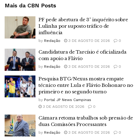
Mais da CBN
Posts
PF pede abertura de 3º inquérito sobre
Lulinha por suposto tráfico de
influência
by
Redação
3 DE AGOSTO DE 2026
0
Candidatura de Tarcísio é oficializada
com apoio a Flávio
by
Redação
3 DE AGOSTO DE 2026
0
Pesquisa BTG/Nexus mostra empate
técnico entre Lula e Flávio Bolsonaro no
primeiro e no segundo turno
by
Portal JP News Campinas
3 DE AGOSTO DE 2026
0
Câmara retoma trabalhos sob pressão de
duas Comissões Processantes
by
Redação
3 DE AGOSTO DE 2026
0