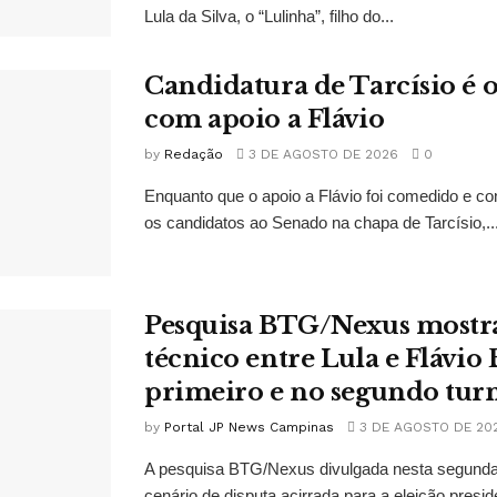
Lula da Silva, o “Lulinha”, filho do...
Candidatura de Tarcísio é o
com apoio a Flávio
by
Redação
3 DE AGOSTO DE 2026
0
Enquanto que o apoio a Flávio foi comedido e co
os candidatos ao Senado na chapa de Tarcísio,..
Pesquisa BTG/Nexus mostr
técnico entre Lula e Flávio
primeiro e no segundo tur
by
Portal JP News Campinas
3 DE AGOSTO DE 20
A pesquisa BTG/Nexus divulgada nesta segunda-
cenário de disputa acirrada para a eleição presid