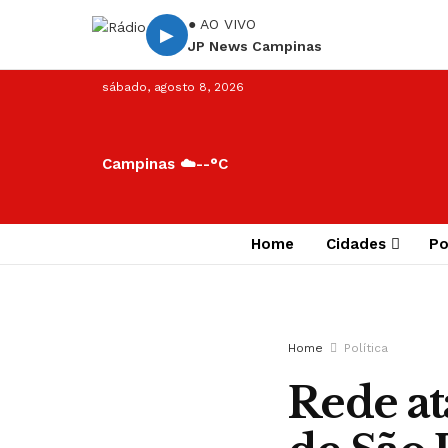
● AO VIVO
▶
JP News Campinas
sábado, agosto 8, 2026
Campinas ☁️
--°C
Home
Cidades
Po
Home
Política
Rede ata