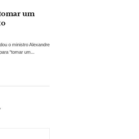
“tomar um
to
idou o ministro Alexandre
para “tomar um...
*