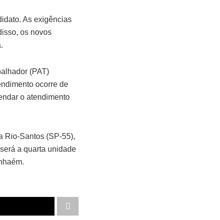
idato. As exigências
disso, os novos
.
balhador (PAT)
endimento ocorre de
gendar o atendimento
a Rio-Santos (SP-55),
 será a quarta unidade
anhaém.