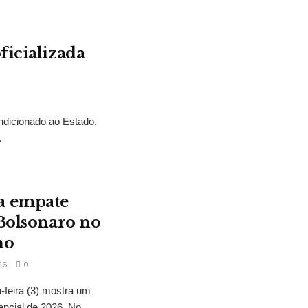
ficializada
ndicionado ao Estado,
.
a empate
 Bolsonaro no
no
26
0
feira (3) mostra um
encial de 2026. No...