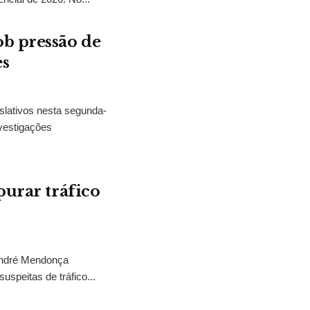
b pressão de
es
slativos nesta segunda-
vestigações
purar tráfico
 André Mendonça
uspeitas de tráfico...