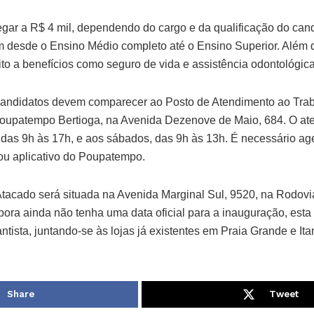
gar a R$ 4 mil, dependendo do cargo e da qualificação do cand
m desde o Ensino Médio completo até o Ensino Superior. Além 
eito a benefícios como seguro de vida e assistência odontológica
 candidatos devem comparecer ao Posto de Atendimento ao Tra
Poupatempo Bertioga, na Avenida Dezenove de Maio, 684. O at
, das 9h às 17h, e aos sábados, das 9h às 13h. É necessário a
 ou aplicativo do Poupatempo.
Atacado será situada na Avenida Marginal Sul, 9520, na Rodovi
bora ainda não tenha uma data oficial para a inauguração, esta
tista, juntando-se às lojas já existentes em Praia Grande e It
Share
Tweet