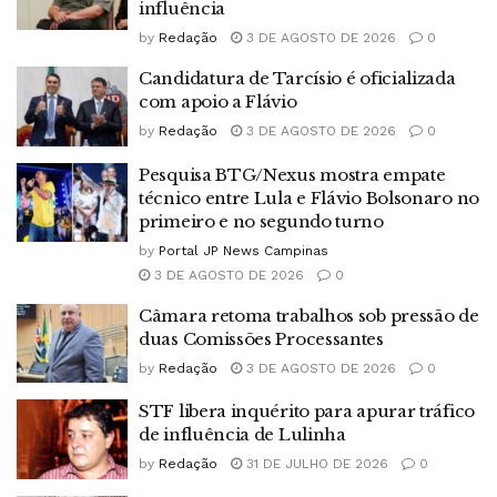
influência
by
Redação
3 DE AGOSTO DE 2026
0
Candidatura de Tarcísio é oficializada
com apoio a Flávio
by
Redação
3 DE AGOSTO DE 2026
0
Pesquisa BTG/Nexus mostra empate
técnico entre Lula e Flávio Bolsonaro no
primeiro e no segundo turno
by
Portal JP News Campinas
3 DE AGOSTO DE 2026
0
Câmara retoma trabalhos sob pressão de
duas Comissões Processantes
by
Redação
3 DE AGOSTO DE 2026
0
STF libera inquérito para apurar tráfico
de influência de Lulinha
by
Redação
31 DE JULHO DE 2026
0