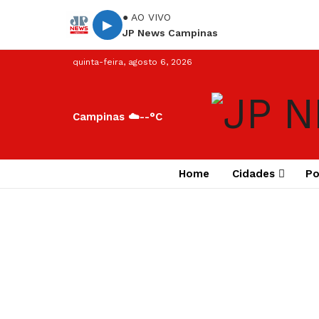
● AO VIVO
▶
JP News Campinas
quinta-feira, agosto 6, 2026
Campinas ☁️
--°C
Home
Cidades
Po