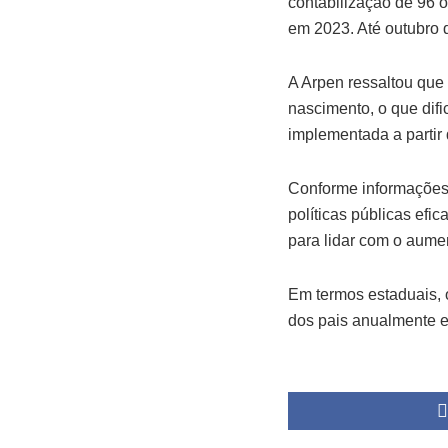
contabilização de 96 ó
em 2023. Até outubro d
A Arpen ressaltou que
nascimento, o que difi
implementada a partir
Conforme informações 
políticas públicas efi
para lidar com o aume
Em termos estaduais,
dos pais anualmente 