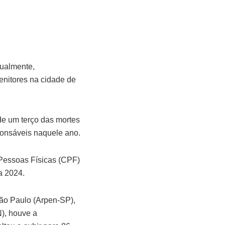
nualmente,
nitores na cidade de
de um terço das mortes
ponsáveis naquele ano.
Pessoas Físicas (CPF)
a 2024.
ão Paulo (Arpen-SP),
), houve a