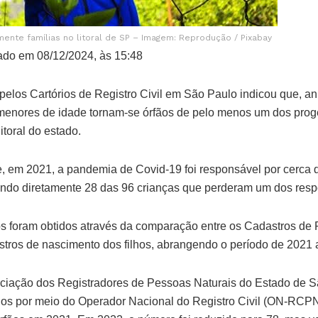
ente famílias no litoral de SP – Imagem: Reprodução / Pixabay
ado em 08/12/2024, às 15:48
elos Cartórios de Registro Civil em São Paulo indicou que, a
enores de idade tornam-se órfãos de pelo menos um dos proge
itoral do estado.
e, em 2021, a pandemia de Covid-19 foi responsável por cerca 
ando diretamente 28 das 96 crianças que perderam um dos res
 foram obtidos através da comparação entre os Cadastros de 
istros de nascimento dos filhos, abrangendo o período de 2021 
ciação dos Registradores de Pessoas Naturais do Estado de S
os por meio do Operador Nacional do Registro Civil (ON-RCPN