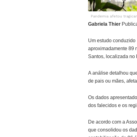
Pandemia afetou tragicam
Gabriela Thier
Public
Um estudo conduzido p
aproximadamente 89 m
Santos, localizada no l
A análise detalhou qu
de pais ou mães, afet
Os dados apresentados
dos falecidos e os reg
De acordo com a Asso
que consolidou os dad