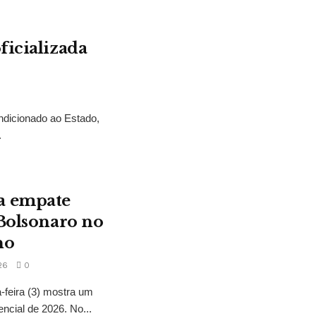
ficializada
ndicionado ao Estado,
.
a empate
 Bolsonaro no
no
26
0
feira (3) mostra um
encial de 2026. No...