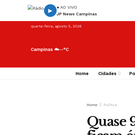
● AO VIVO
▶
JP News Campinas
quarta-feira, agosto 5, 2026
Campinas ☁️
--°C
Home
Cidades
Po
Home
Política
Quase 9