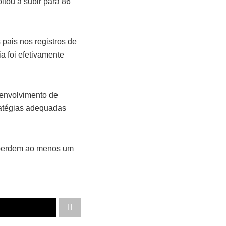
ltou a subir para 86
pais nos registros de
a foi efetivamente
senvolvimento de
tratégias adequadas
 perdem ao menos um