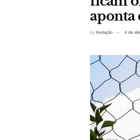
ficam ó
aponta 
by
Redação
4 de ab