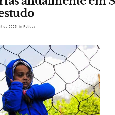
rfãs anualmente em S
estudo
ril de 2025
in
Política