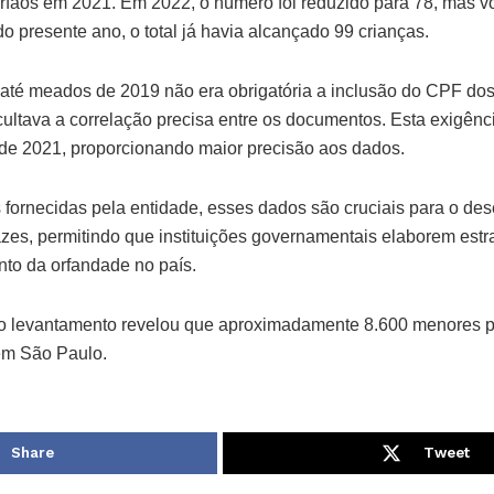
rfãos em 2021. Em 2022, o número foi reduzido para 78, mas vo
o presente ano, o total já havia alcançado 99 crianças.
 até meados de 2019 não era obrigatória a inclusão do CPF dos 
cultava a correlação precisa entre os documentos. Esta exigênci
 de 2021, proporcionando maior precisão aos dados.
fornecidas pela entidade, esses dados são cruciais para o de
cazes, permitindo que instituições governamentais elaborem es
nto da orfandade no país.
 o levantamento revelou que aproximadamente 8.600 menores
em São Paulo.
Share
Tweet