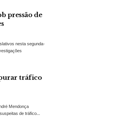
b pressão de
es
slativos nesta segunda-
vestigações
purar tráfico
 André Mendonça
uspeitas de tráfico...