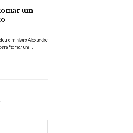
“tomar um
to
idou o ministro Alexandre
para “tomar um...
*