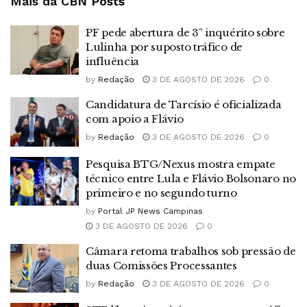
Mais da CBN
Posts
PF pede abertura de 3º inquérito sobre
Lulinha por suposto tráfico de
influência
by
Redação
3 DE AGOSTO DE 2026
0
Candidatura de Tarcísio é oficializada
com apoio a Flávio
by
Redação
3 DE AGOSTO DE 2026
0
Pesquisa BTG/Nexus mostra empate
técnico entre Lula e Flávio Bolsonaro no
primeiro e no segundo turno
by
Portal JP News Campinas
3 DE AGOSTO DE 2026
0
Câmara retoma trabalhos sob pressão de
duas Comissões Processantes
by
Redação
3 DE AGOSTO DE 2026
0