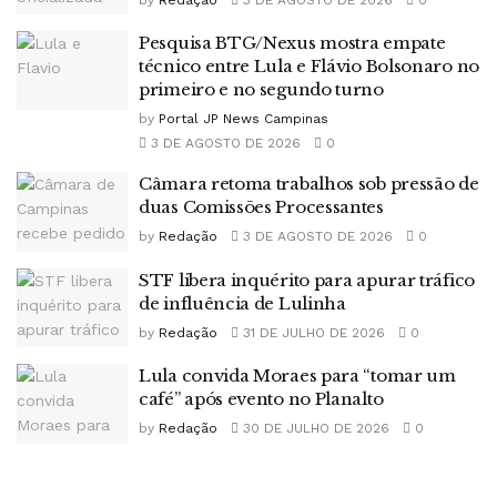
Pesquisa BTG/Nexus mostra empate
técnico entre Lula e Flávio Bolsonaro no
primeiro e no segundo turno
by
Portal JP News Campinas
3 DE AGOSTO DE 2026
0
Câmara retoma trabalhos sob pressão de
duas Comissões Processantes
by
Redação
3 DE AGOSTO DE 2026
0
STF libera inquérito para apurar tráfico
de influência de Lulinha
by
Redação
31 DE JULHO DE 2026
0
Lula convida Moraes para “tomar um
café” após evento no Planalto
by
Redação
30 DE JULHO DE 2026
0