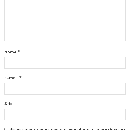
*
Nome
*
E-mail
Site
Salvar meus dados neste navegador para a próxima vez