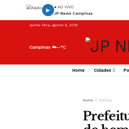
● AO VIVO
▶
JP News Campinas
quinta-feira, agosto 6, 2026
Campinas ☁️
--°C
Home
Cidades
Po
Home
Política
Prefeit