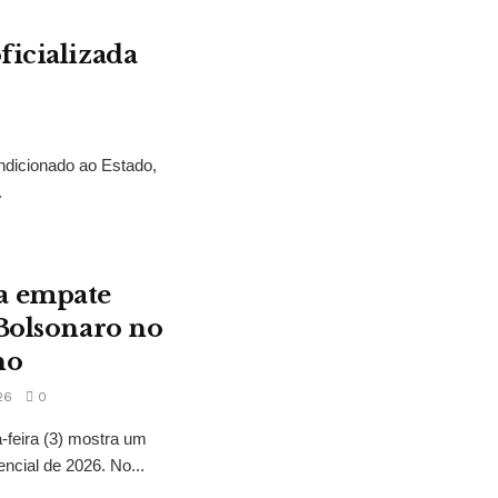
ficializada
ndicionado ao Estado,
.
a empate
 Bolsonaro no
no
26
0
feira (3) mostra um
encial de 2026. No...