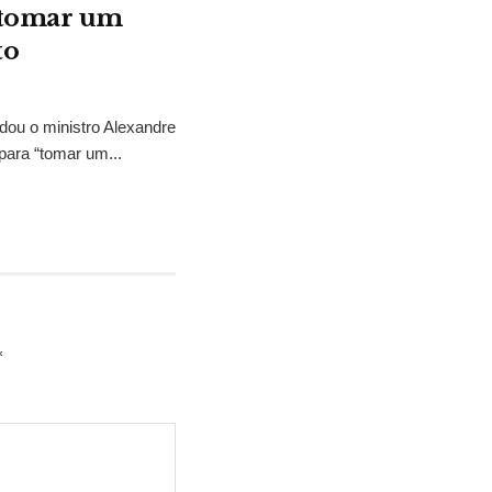
“tomar um
to
idou o ministro Alexandre
para “tomar um...
*