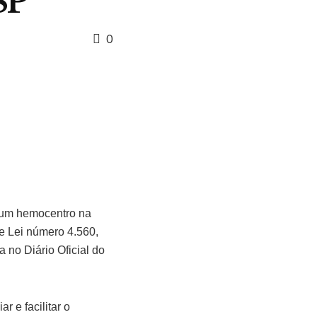
SP
0
de um hemocentro na
de Lei número 4.560,
 no Diário Oficial do
r e facilitar o