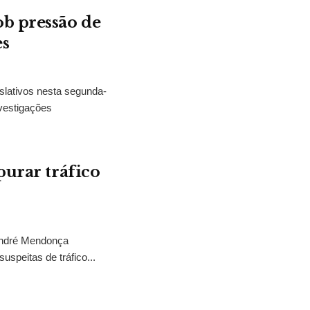
b pressão de
es
slativos nesta segunda-
vestigações
purar tráfico
 André Mendonça
uspeitas de tráfico...