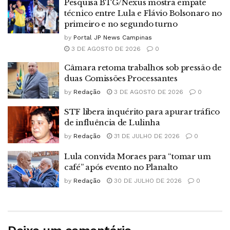
Pesquisa BTG/Nexus mostra empate
técnico entre Lula e Flávio Bolsonaro no
primeiro e no segundo turno
by
Portal JP News Campinas
3 DE AGOSTO DE 2026
0
Câmara retoma trabalhos sob pressão de
duas Comissões Processantes
by
Redação
3 DE AGOSTO DE 2026
0
STF libera inquérito para apurar tráfico
de influência de Lulinha
by
Redação
31 DE JULHO DE 2026
0
Lula convida Moraes para “tomar um
café” após evento no Planalto
by
Redação
30 DE JULHO DE 2026
0