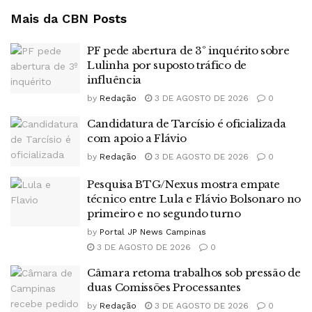
Mais da CBN
Posts
PF pede abertura de 3º inquérito sobre
Lulinha por suposto tráfico de
influência
by
Redação
3 DE AGOSTO DE 2026
0
Candidatura de Tarcísio é oficializada
com apoio a Flávio
by
Redação
3 DE AGOSTO DE 2026
0
Pesquisa BTG/Nexus mostra empate
técnico entre Lula e Flávio Bolsonaro no
primeiro e no segundo turno
by
Portal JP News Campinas
3 DE AGOSTO DE 2026
0
Câmara retoma trabalhos sob pressão de
duas Comissões Processantes
by
Redação
3 DE AGOSTO DE 2026
0