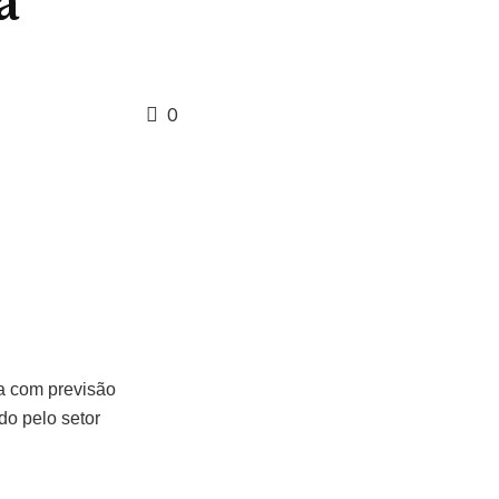
a
0
ta com previsão
do pelo setor