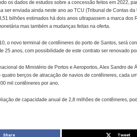
ndo os dados de estudos sobre a concessão feitos em 2022, pa
ssa ser enviada ainda neste ano ao TCU (Tribunal de Contas da 
3,51 bilhões estimados há dois anos ultrapassem a marca dos R
monetária mas também a mudanças feitas na oferta.
 o novo terminal de contêineres do porto de Santos, será conc
e 25 anos, com possibilidade de este contrato ser renovado po
acional do Ministério de Portos e Aeroportos, Alex Sandro de Ávi
e quatro berços de atracação de navios de contêineres, cada 
00 mil contêineres por ano.
pliação de capacidade anual de 2,8 milhões de contêineres, po
Share
Tweet