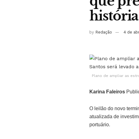
que pre
históri
by
Redação
4 de ab
Plano de ampliar as est
Karina Faleiros
Publi
O leilão do novo termi
atualizada de investim
portuário.