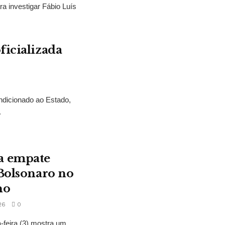
ra investigar Fábio Luís
ficializada
ndicionado ao Estado,
.
a empate
 Bolsonaro no
no
26
0
feira (3) mostra um