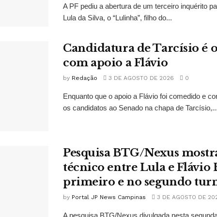
A PF pediu a abertura de um terceiro inquérito pa
Lula da Silva, o “Lulinha”, filho do...
Candidatura de Tarcísio é o
com apoio a Flávio
by
Redação
3 DE AGOSTO DE 2026
0
Enquanto que o apoio a Flávio foi comedido e co
os candidatos ao Senado na chapa de Tarcísio,..
Pesquisa BTG/Nexus mostr
técnico entre Lula e Flávio
primeiro e no segundo tur
by
Portal JP News Campinas
3 DE AGOSTO DE 20
A pesquisa BTG/Nexus divulgada nesta segunda-