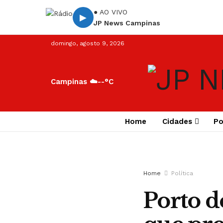
● AO VIVO
▶
JP News Campinas
domingo, agosto 9, 2026
Campinas ☁️
--°C
Home
Cidades
Po
Home
Política
Porto d