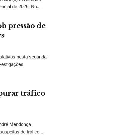
encial de 2026. No...
b pressão de
es
slativos nesta segunda-
vestigações
purar tráfico
 André Mendonça
uspeitas de tráfico...