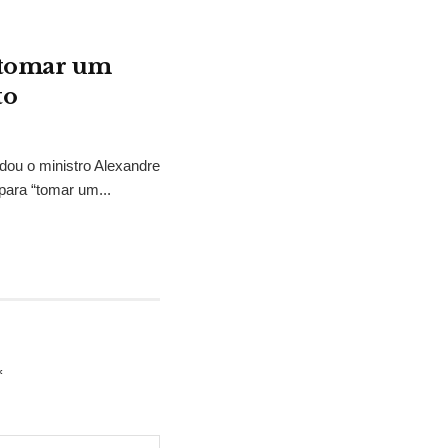
“tomar um
to
idou o ministro Alexandre
para “tomar um...
*