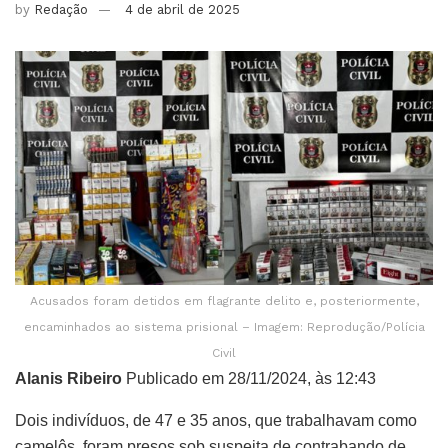
by
Redação
4 de abril de 2025
Acusados foram detidos em flagrante delito e, posteriormente,
encaminhados ao sistema prisional – Imagem: Reprodução/Polícia
Civil
Alanis Ribeiro
Publicado em 28/11/2024, às 12:43
Dois indivíduos, de 47 e 35 anos, que trabalhavam como
camelôs, foram presos sob suspeita de contrabando de