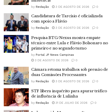
influência
by
Redação
3 DE AGOSTO DE 2026
0
Candidatura de Tarcísio é oficializada
com apoio a Flávio
by
Redação
3 DE AGOSTO DE 2026
0
Pesquisa BTG/Nexus mostra empate
técnico entre Lula e Flávio Bolsonaro no
primeiro e no segundo turno
by
Portal JP News Campinas
3 DE AGOSTO DE 2026
0
Câmara retoma trabalhos sob pressão de
duas Comissões Processantes
by
Redação
3 DE AGOSTO DE 2026
0
STF libera inquérito para apurar tráfico
de influência de Lulinha
by
Redação
31 DE JULHO DE 2026
0