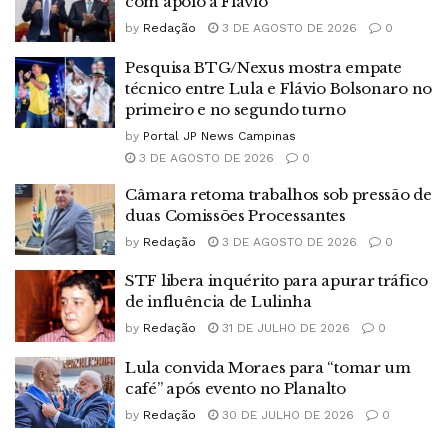
com apoio a Flávio
by
Redação
3 DE AGOSTO DE 2026
0
Pesquisa BTG/Nexus mostra empate
técnico entre Lula e Flávio Bolsonaro no
primeiro e no segundo turno
by
Portal JP News Campinas
3 DE AGOSTO DE 2026
0
Câmara retoma trabalhos sob pressão de
duas Comissões Processantes
by
Redação
3 DE AGOSTO DE 2026
0
STF libera inquérito para apurar tráfico
de influência de Lulinha
by
Redação
31 DE JULHO DE 2026
0
Lula convida Moraes para “tomar um
café” após evento no Planalto
by
Redação
30 DE JULHO DE 2026
0