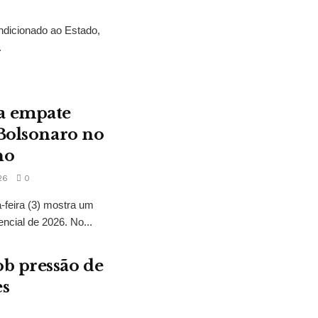
ndicionado ao Estado,
.
a empate
 Bolsonaro no
no
26
0
feira (3) mostra um
encial de 2026. No...
b pressão de
es