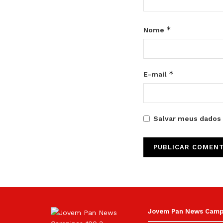
*
Nome
*
E-mail
Salvar meus dados 
Jovem Pan News Campin