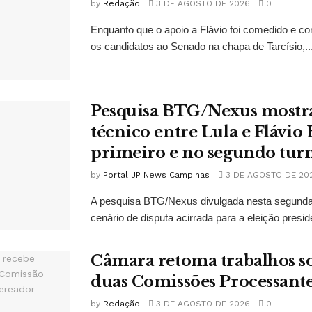
by
Redação
3 DE AGOSTO DE 2026
0
Enquanto que o apoio a Flávio foi comedido e co
os candidatos ao Senado na chapa de Tarcísio,..
Pesquisa BTG/Nexus mostr
técnico entre Lula e Flávio
primeiro e no segundo tur
by
Portal JP News Campinas
3 DE AGOSTO DE 20
A pesquisa BTG/Nexus divulgada nesta segunda-
cenário de disputa acirrada para a eleição presid
Câmara retoma trabalhos so
duas Comissões Processant
by
Redação
3 DE AGOSTO DE 2026
0