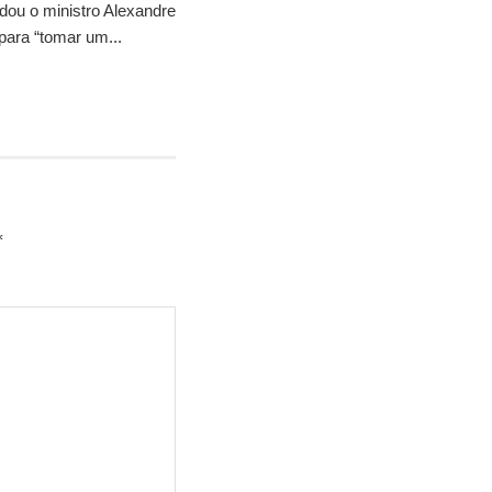
idou o ministro Alexandre
para “tomar um...
*