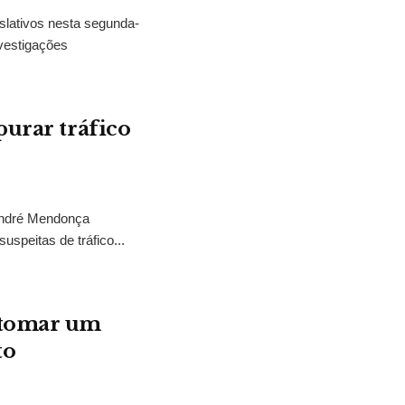
slativos nesta segunda-
vestigações
purar tráfico
 André Mendonça
uspeitas de tráfico...
“tomar um
to