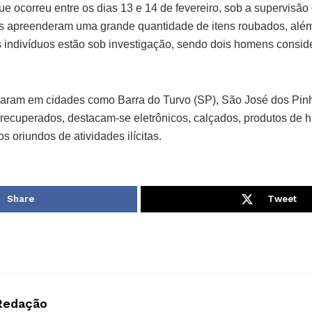
ue ocorreu entre os dias 13 e 14 de fevereiro, sob a supervisã
es apreenderam uma grande quantidade de itens roubados, alé
is indivíduos estão sob investigação, sendo dois homens consid
raram em cidades como Barra do Turvo (SP), São José dos Pin
 recuperados, destacam-se eletrônicos, calçados, produtos de h
os oriundos de atividades ilícitas.
Share
Tweet
Redação