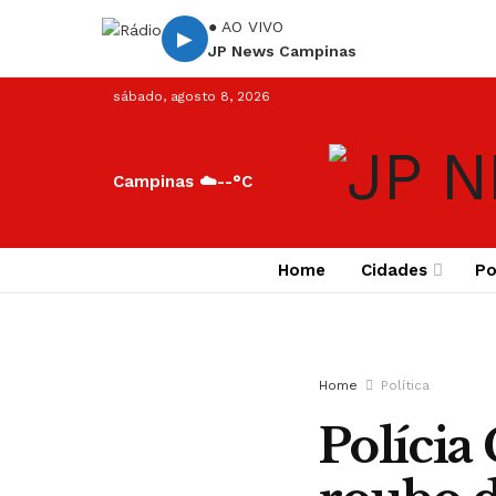
● AO VIVO
▶
JP News Campinas
sábado, agosto 8, 2026
Campinas ☁️
--°C
Home
Cidades
Po
Home
Política
Polícia