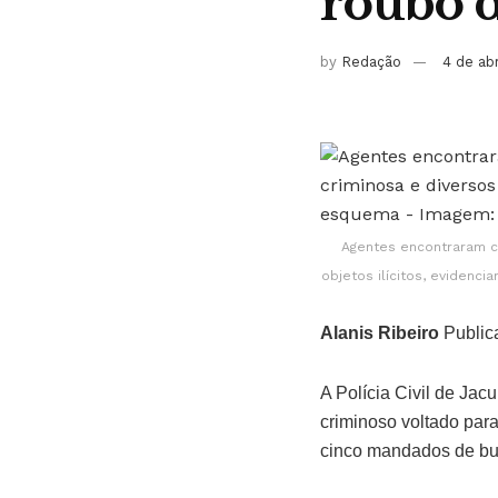
roubo d
by
Redação
4 de ab
Agentes encontraram c
objetos ilícitos, eviden
Alanis Ribeiro
Public
A Polícia Civil de Ja
criminoso voltado par
cinco mandados de bu