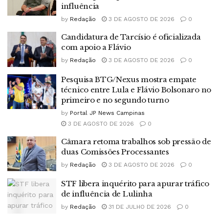
influência
by
Redação
3 DE AGOSTO DE 2026
0
Candidatura de Tarcísio é oficializada
com apoio a Flávio
by
Redação
3 DE AGOSTO DE 2026
0
Pesquisa BTG/Nexus mostra empate
técnico entre Lula e Flávio Bolsonaro no
primeiro e no segundo turno
by
Portal JP News Campinas
3 DE AGOSTO DE 2026
0
Câmara retoma trabalhos sob pressão de
duas Comissões Processantes
by
Redação
3 DE AGOSTO DE 2026
0
STF libera inquérito para apurar tráfico
de influência de Lulinha
by
Redação
31 DE JULHO DE 2026
0