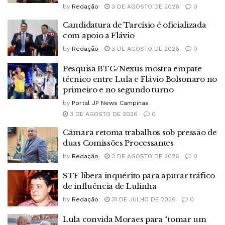
by
Redação
3 DE AGOSTO DE 2026
0
Candidatura de Tarcísio é oficializada
com apoio a Flávio
by
Redação
3 DE AGOSTO DE 2026
0
Pesquisa BTG/Nexus mostra empate
técnico entre Lula e Flávio Bolsonaro no
primeiro e no segundo turno
by
Portal JP News Campinas
3 DE AGOSTO DE 2026
0
Câmara retoma trabalhos sob pressão de
duas Comissões Processantes
by
Redação
3 DE AGOSTO DE 2026
0
STF libera inquérito para apurar tráfico
de influência de Lulinha
by
Redação
31 DE JULHO DE 2026
0
Lula convida Moraes para “tomar um