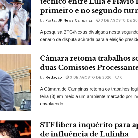
técnico entre Lula e Flávio
primeiro e no segundo tur
by
Portal JP News Campinas
3 DE AGOSTO DE 20
A pesquisa BTG/Nexus divulgada nesta segunda-
cenário de disputa acirrada para a eleição presid
Câmara retoma trabalhos so
duas Comissões Processant
by
Redação
3 DE AGOSTO DE 2026
0
A Câmara de Campinas retoma os trabalhos legi
feira (3) em meio a um ambiente marcado por in
envolvendo...
STF libera inquérito para a
de influência de Lulinha