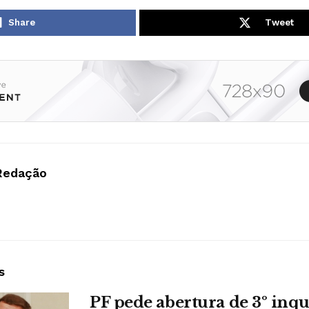
Share
Tweet
Redação
s
PF pede abertura de 3º inqu