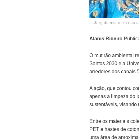
1,8 kg de microlixo nos 
Alanis Ribeiro
Public
O mutirão ambiental 
Santos 2030 e a Unive
arredores dos canais 5
A ação, que contou co
apenas a limpeza do l
sustentáveis, visando
Entre os materiais co
PET e hastes de coton
uma área de aproximad