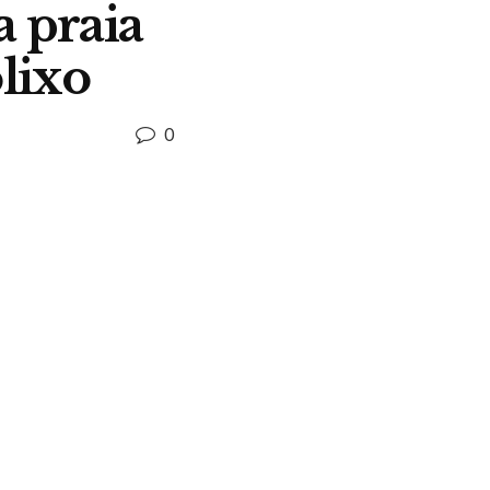
a praia
olixo
0