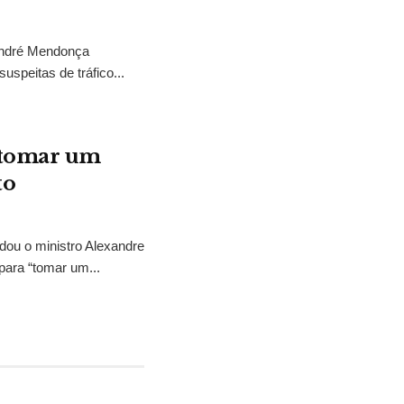
 André Mendonça
uspeitas de tráfico...
“tomar um
to
idou o ministro Alexandre
para “tomar um...