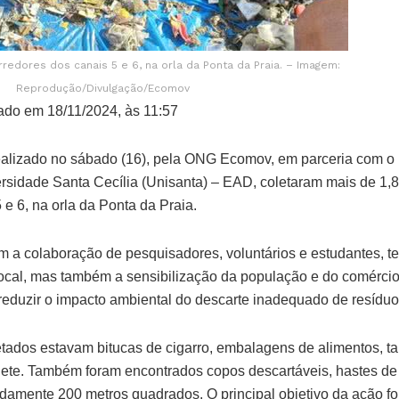
arredores dos canais 5 e 6, na orla da Ponta da Praia. – Imagem:
Reprodução/Divulgação/Ecomov
ado em 18/11/2024, às 11:57
realizado no sábado (16), pela ONG Ecomov, em parceria com
rsidade Santa Cecília (Unisanta) – EAD, coletaram mais de 1,8
 e 6, na orla da Ponta da Praia.
m a colaboração de pesquisadores, voluntários e estudantes, t
ocal, mas também a sensibilização da população e do comércio
 reduzir o impacto ambiental do descarte inadequado de resíduo
letados estavam bitucas de cigarro, embalagens de alimentos, t
ete. Também foram encontrados copos descartáveis, hastes de 
amente 200 metros quadrados. O principal objetivo da ação foi