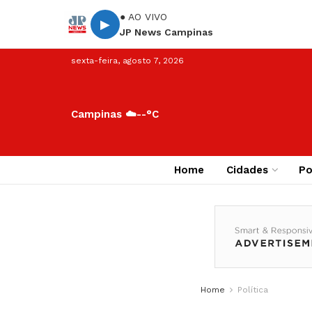
● AO VIVO
▶
JP News Campinas
sexta-feira, agosto 7, 2026
Campinas ☁️
--°C
Home
Cidades
Po
Home
Política