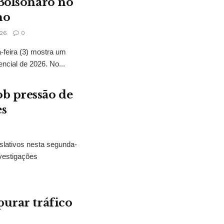
 Bolsonaro no
no
26
0
feira (3) mostra um
encial de 2026. No...
b pressão de
es
slativos nesta segunda-
vestigações
purar tráfico