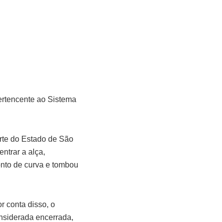
ertencente ao Sistema
.
rte do Estado de São
ntrar a alça,
ponto de curva e tombou
r conta disso, o
onsiderada encerrada,