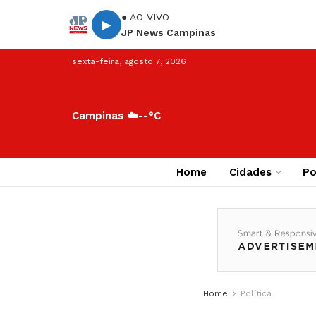
● AO VIVO
▶
JP News Campinas
sexta-feira, agosto 7, 2026
Campinas ☁️
--°C
Home
Cidades
Po
Home
Política