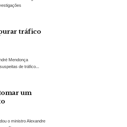
vestigações
purar tráfico
 André Mendonça
uspeitas de tráfico...
“tomar um
to
idou o ministro Alexandre