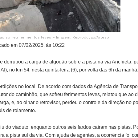
ão sofreu ferimentos leves – Imagem: Reprodução/Artesp
cado em 07/02/2025, às 10:22
derrubou a carga de algodão sobre a pista na via Anchieta, p
AI), no km 54, nesta quinta-feira (6), por volta das 6h da manhã
erdições no local. De acordo com dados da Agência de Transpo
utor do caminhão, que sofreu ferimentos leves, relatou que ao de
ga, e, ao olhar o retrovisor, perdeu o controle da direção no 
ois de rolamento.
u do viaduto, enquanto outros seis fardos caíram nas pistas. Po
ara a pista sul da via. Com ajuda de agentes, a ocorrência foi c