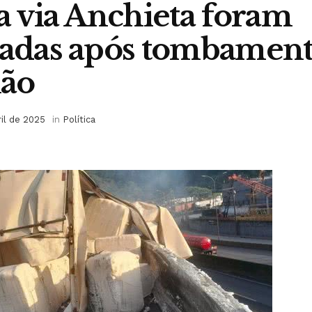
da via Anchieta foram
tadas após tombament
ão
ril de 2025
in
Política