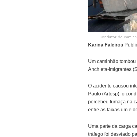
Condutor do caminh
Karina Faleiros
Publi
Um caminhão tombou e 
Anchieta-Imigrantes (S
O acidente causou int
Paulo (Artesp), o cond
percebeu fumaça na car
entre as faixas um e d
Uma parte da carga cai
tráfego foi desviado p