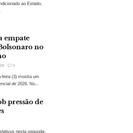
ndicionado ao Estado,
.
a empate
 Bolsonaro no
no
26
0
feira (3) mostra um
encial de 2026. No...
b pressão de
es
slativos nesta segunda-