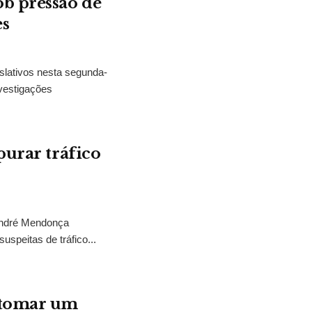
b pressão de
es
slativos nesta segunda-
vestigações
purar tráfico
 André Mendonça
uspeitas de tráfico...
“tomar um