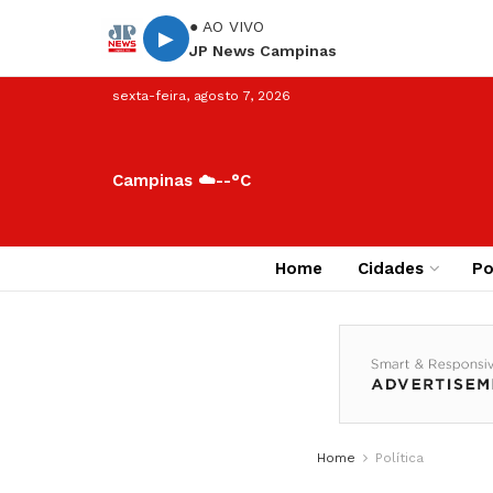
● AO VIVO
▶
JP News Campinas
sexta-feira, agosto 7, 2026
Campinas ☁️
--°C
Home
Cidades
Po
Home
Política