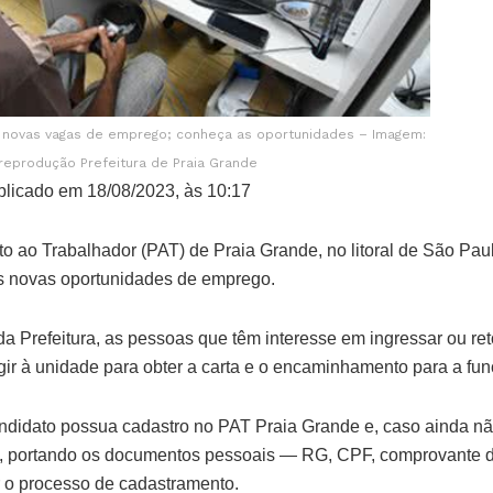
e novas vagas de emprego; conheça as oportunidades – Imagem:
reprodução Prefeitura de Praia Grande
licado em 18/08/2023, às 10:17
o ao Trabalhador (PAT) de Praia Grande, no litoral de São Paul
is novas oportunidades de emprego.
a Prefeitura, as pessoas que têm interesse em ingressar ou re
igir à unidade para obter a carta e o encaminhamento para a fu
ndidato possua cadastro no PAT Praia Grande e, caso ainda nã
, portando os documentos pessoais — RG, CPF, comprovante 
ar o processo de cadastramento.