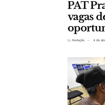
PAT Pra
vagas d
oportu
by
Redação
4 de ab