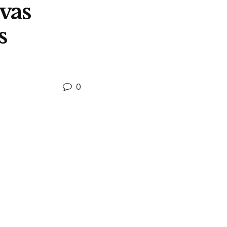
vas
s
0