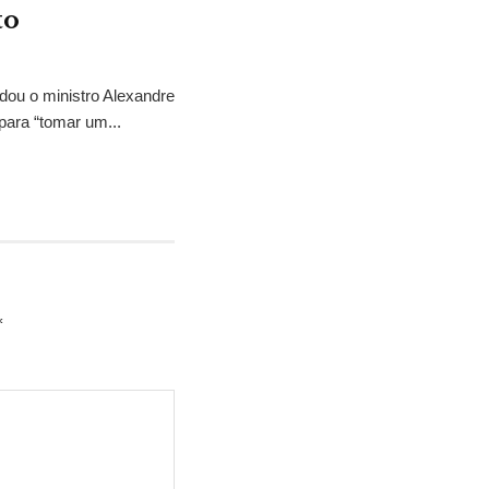
to
idou o ministro Alexandre
para “tomar um...
*