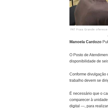
PAT Praia Grande oferec
Manoela Cardozo
Pub
O Posto de Atendiment
disponibilidade de se
Conforme divulgação d
trabalho devem se dir
É necessário que o ca
comparecer à unidade
digital —, para realiz