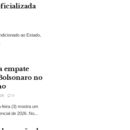
ficializada
ndicionado ao Estado,
.
a empate
 Bolsonaro no
no
26
0
feira (3) mostra um
encial de 2026. No...