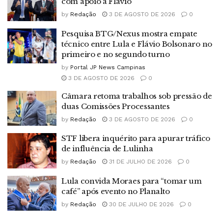
com apoio a Flávio
by
Redação
3 DE AGOSTO DE 2026
0
Pesquisa BTG/Nexus mostra empate
técnico entre Lula e Flávio Bolsonaro no
primeiro e no segundo turno
by
Portal JP News Campinas
3 DE AGOSTO DE 2026
0
Câmara retoma trabalhos sob pressão de
duas Comissões Processantes
by
Redação
3 DE AGOSTO DE 2026
0
STF libera inquérito para apurar tráfico
de influência de Lulinha
by
Redação
31 DE JULHO DE 2026
0
Lula convida Moraes para “tomar um
café” após evento no Planalto
by
Redação
30 DE JULHO DE 2026
0