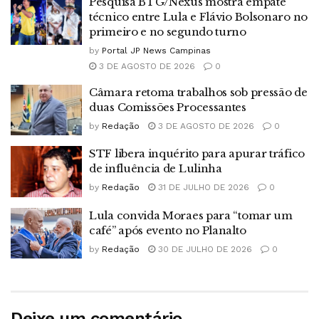
Pesquisa BTG/Nexus mostra empate
técnico entre Lula e Flávio Bolsonaro no
primeiro e no segundo turno
by
Portal JP News Campinas
3 DE AGOSTO DE 2026
0
Câmara retoma trabalhos sob pressão de
duas Comissões Processantes
by
Redação
3 DE AGOSTO DE 2026
0
STF libera inquérito para apurar tráfico
de influência de Lulinha
by
Redação
31 DE JULHO DE 2026
0
Lula convida Moraes para “tomar um
café” após evento no Planalto
by
Redação
30 DE JULHO DE 2026
0
Deixe um comentário