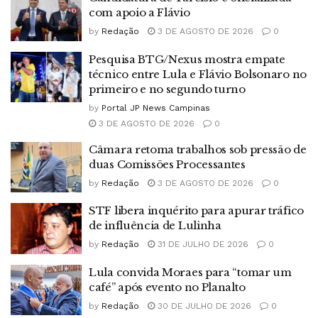
com apoio a Flávio
by
Redação
3 DE AGOSTO DE 2026
0
Pesquisa BTG/Nexus mostra empate
técnico entre Lula e Flávio Bolsonaro no
primeiro e no segundo turno
by
Portal JP News Campinas
3 DE AGOSTO DE 2026
0
Câmara retoma trabalhos sob pressão de
duas Comissões Processantes
by
Redação
3 DE AGOSTO DE 2026
0
STF libera inquérito para apurar tráfico
de influência de Lulinha
by
Redação
31 DE JULHO DE 2026
0
Lula convida Moraes para “tomar um
café” após evento no Planalto
by
Redação
30 DE JULHO DE 2026
0