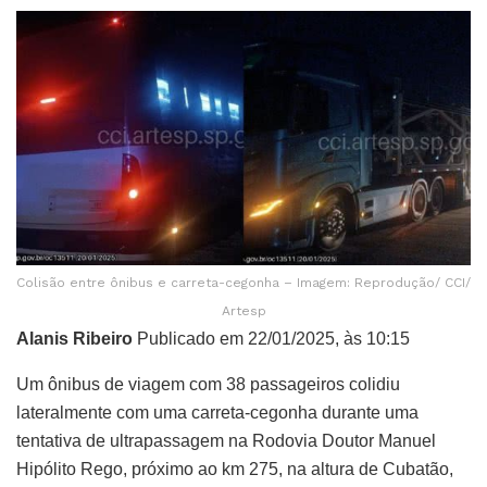
Colisão entre ônibus e carreta-cegonha – Imagem: Reprodução/ CCI/
Artesp
Alanis Ribeiro
Publicado em 22/01/2025, às 10:15
Um ônibus de viagem com 38 passageiros colidiu
lateralmente com uma carreta-cegonha durante uma
tentativa de ultrapassagem na Rodovia Doutor Manuel
Hipólito Rego, próximo ao km 275, na altura de Cubatão,