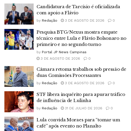
Candidatura de Tarcísio é oficializada
com apoio a Flávio
by
Redação
3 DE AGOSTO DE 2026
0
Pesquisa BTG/Nexus mostra empate
técnico entre Lula e Flávio Bolsonaro no
primeiro e no segundo turno
by
Portal JP News Campinas
3 DE AGOSTO DE 2026
0
Câmara retoma trabalhos sob pressão de
duas Comissões Processantes
by
Redação
3 DE AGOSTO DE 2026
0
STF libera inquérito para apurar tráfico
de influência de Lulinha
by
Redação
31 DE JULHO DE 2026
0
Lula convida Moraes para “tomar um
café” após evento no Planalto