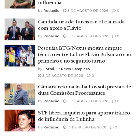
influência
by
Redação
3 DE AGOSTO DE 2026
0
Candidatura de Tarcísio é oficializada
com apoio a Flávio
by
Redação
3 DE AGOSTO DE 2026
0
Pesquisa BTG/Nexus mostra empate
técnico entre Lula e Flávio Bolsonaro no
primeiro e no segundo turno
by
Portal JP News Campinas
3 DE AGOSTO DE 2026
0
Câmara retoma trabalhos sob pressão de
duas Comissões Processantes
by
Redação
3 DE AGOSTO DE 2026
0
STF libera inquérito para apurar tráfico
de influência de Lulinha
by
Redação
31 DE JULHO DE 2026
0