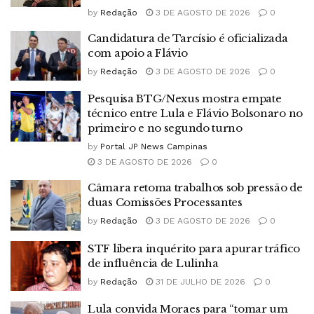
by
Redação
3 DE AGOSTO DE 2026
0
Candidatura de Tarcísio é oficializada
com apoio a Flávio
by
Redação
3 DE AGOSTO DE 2026
0
Pesquisa BTG/Nexus mostra empate
técnico entre Lula e Flávio Bolsonaro no
primeiro e no segundo turno
by
Portal JP News Campinas
3 DE AGOSTO DE 2026
0
Câmara retoma trabalhos sob pressão de
duas Comissões Processantes
by
Redação
3 DE AGOSTO DE 2026
0
STF libera inquérito para apurar tráfico
de influência de Lulinha
by
Redação
31 DE JULHO DE 2026
0
Lula convida Moraes para “tomar um