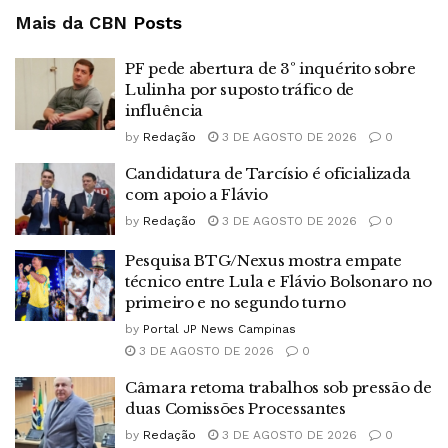
Mais da CBN
Posts
PF pede abertura de 3º inquérito sobre
Lulinha por suposto tráfico de
influência
by
Redação
3 DE AGOSTO DE 2026
0
Candidatura de Tarcísio é oficializada
com apoio a Flávio
by
Redação
3 DE AGOSTO DE 2026
0
Pesquisa BTG/Nexus mostra empate
técnico entre Lula e Flávio Bolsonaro no
primeiro e no segundo turno
by
Portal JP News Campinas
3 DE AGOSTO DE 2026
0
Câmara retoma trabalhos sob pressão de
duas Comissões Processantes
by
Redação
3 DE AGOSTO DE 2026
0