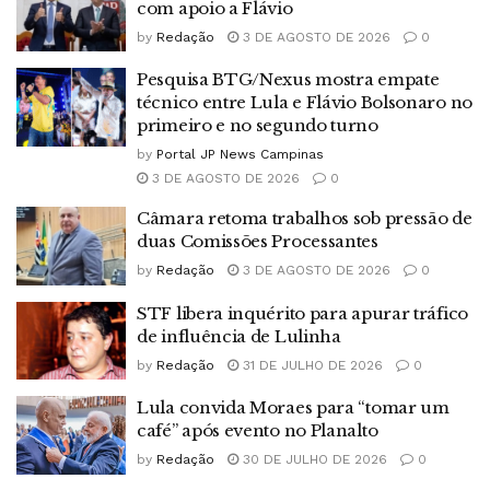
com apoio a Flávio
by
Redação
3 DE AGOSTO DE 2026
0
Pesquisa BTG/Nexus mostra empate
técnico entre Lula e Flávio Bolsonaro no
primeiro e no segundo turno
by
Portal JP News Campinas
3 DE AGOSTO DE 2026
0
Câmara retoma trabalhos sob pressão de
duas Comissões Processantes
by
Redação
3 DE AGOSTO DE 2026
0
STF libera inquérito para apurar tráfico
de influência de Lulinha
by
Redação
31 DE JULHO DE 2026
0
Lula convida Moraes para “tomar um
café” após evento no Planalto
by
Redação
30 DE JULHO DE 2026
0