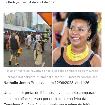
by
Redação
4 de abril de 2025
Mulher negra se revolta ao ter o cabelo comparado com alface
crespa por feirante: “Comecei a chorar” – Imagem: reprodução
Nathalia Jesus
Publicado em 12/06/2023, às 11:26
Uma mulher preta, de 52 anos, teve o cabelo comparado
com uma alface crespa por um feirante na feira da
Francisco Glicério. A vítima registrou o crime de injúria