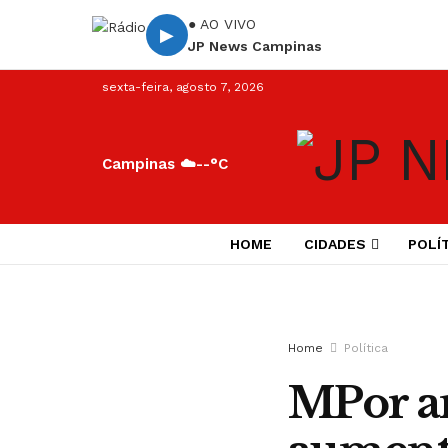
● AO VIVO
▶
JP News Campinas
sexta-feira, agosto 7, 2026
Campinas ☁️
--°C
HOME
CIDADES
POLÍ
Home
Política
MPor an