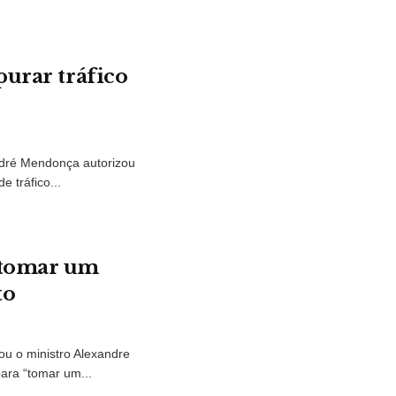
purar tráfico
ndré Mendonça autorizou
e tráfico...
“tomar um
to
dou o ministro Alexandre
ara “tomar um...