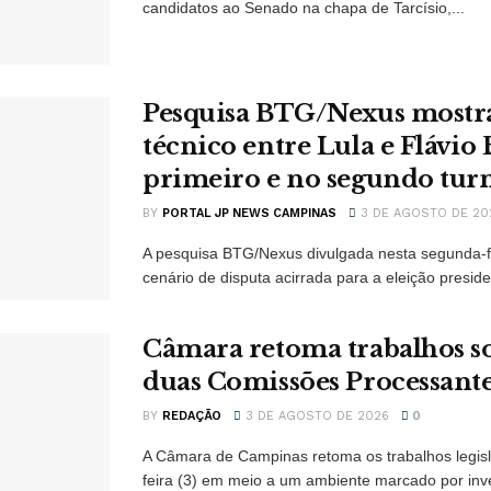
candidatos ao Senado na chapa de Tarcísio,...
Pesquisa BTG/Nexus mostr
técnico entre Lula e Flávio
primeiro e no segundo tur
BY
PORTAL JP NEWS CAMPINAS
3 DE AGOSTO DE 20
A pesquisa BTG/Nexus divulgada nesta segunda-f
cenário de disputa acirrada para a eleição preside
Câmara retoma trabalhos so
duas Comissões Processant
BY
REDAÇÃO
3 DE AGOSTO DE 2026
0
A Câmara de Campinas retoma os trabalhos legisl
feira (3) em meio a um ambiente marcado por inv