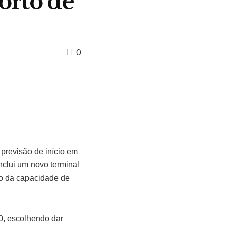
orto de
0
 previsão de início em
nclui um novo terminal
ão da capacidade de
0, escolhendo dar