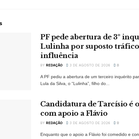
s
PF pede abertura de 3º inqu
Lulinha por suposto tráfico
influência
BY
REDAÇÃO
3 DE AGOSTO DE 2026
0
A PF pediu a abertura de um terceiro inquérito par
Lula da Silva, o “Lulinha”, filho do...
Candidatura de Tarcísio é o
com apoio a Flávio
BY
REDAÇÃO
3 DE AGOSTO DE 2026
0
Enquanto que o apoio a Flávio foi comedido e con