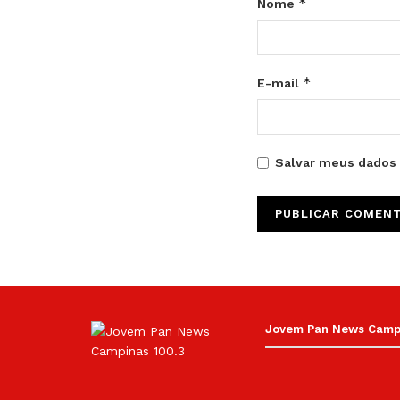
*
Nome
*
E-mail
Salvar meus dados 
Jovem Pan News Campin