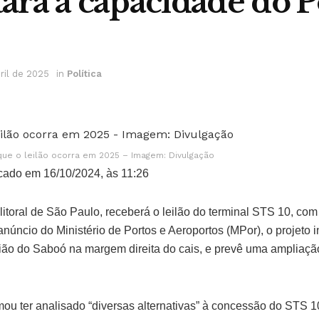
rá a capacidade do P
ril de 2025
in
Política
que o leilão ocorra em 2025 – Imagem: Divulgação
cado em 16/10/2024, às 11:26
litoral de São Paulo, receberá o leilão do terminal STS 10, com
úncio do Ministério de Portos e Aeroportos (MPor), o projeto i
ião do Saboó na margem direita do cais, e prevê uma ampliaç
mou ter analisado “diversas alternativas” à concessão do STS 1