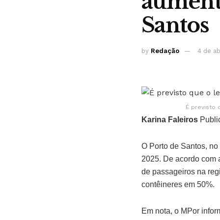
aumenta
Santos
by
Redação
4 de ab
É previsto 
Karina Faleiros
Publi
O Porto de Santos, no 
2025. De acordo com an
de passageiros na reg
contêineres em 50%.
Em nota, o MPor infor