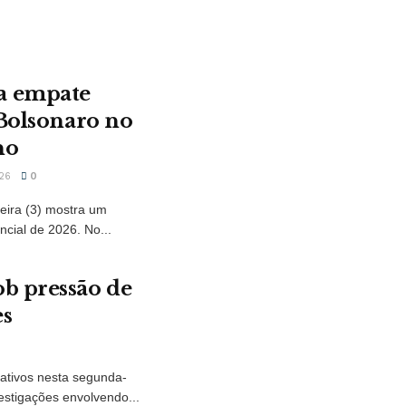
a empate
 Bolsonaro no
no
26
0
eira (3) mostra um
ncial de 2026. No...
b pressão de
es
ativos nesta segunda-
estigações envolvendo...