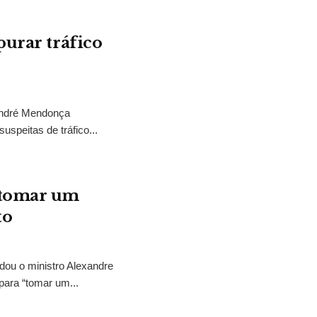
purar tráfico
 André Mendonça
uspeitas de tráfico...
“tomar um
to
idou o ministro Alexandre
para “tomar um...