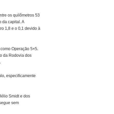
.
ntre os quilômetros 53
da capital. A
ro 1,8 e o 0,1 devido à
o como Operação 5×5.
nto da Rodovia dos
s.
lo, especificamente
Hélio Smidt e dos
 segue sem