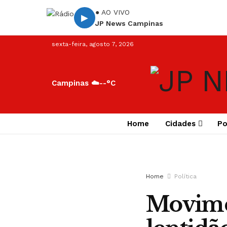
● AO VIVO
▶
JP News Campinas
sexta-feira, agosto 7, 2026
Campinas ☁️
--°C
Home
Cidades
Po
Home
Política
Movimen