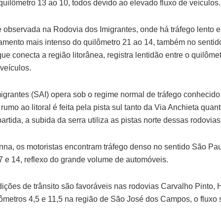
uilômetro 13 ao 10, todos devido ao elevado fluxo de veículos
 observada na Rodovia dos Imigrantes, onde há tráfego lento e
amento mais intenso do quilômetro 21 ao 14, também no sentido 
ue conecta a região litorânea, registra lentidão entre o quilômet
veículos.
igrantes (SAI) opera sob o regime normal de tráfego conhecid
rumo ao litoral é feita pela pista sul tanto da Via Anchieta qua
artida, a subida da serra utiliza as pistas norte dessas rodovia
na, os motoristas encontram tráfego denso no sentido São Pau
17 e 14, reflexo do grande volume de automóveis.
dições de trânsito são favoráveis nas rodovias Carvalho Pinto, 
lômetros 4,5 e 11,5 na região de São José dos Campos, o fluxo