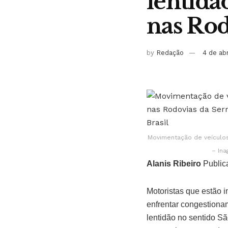
lentidã
nas Rod
by
Redação
4 de ab
Movimentação de veículos 
– Ina
Alanis Ribeiro
Public
Motoristas que estão i
enfrentar congestiona
lentidão no sentido Sã