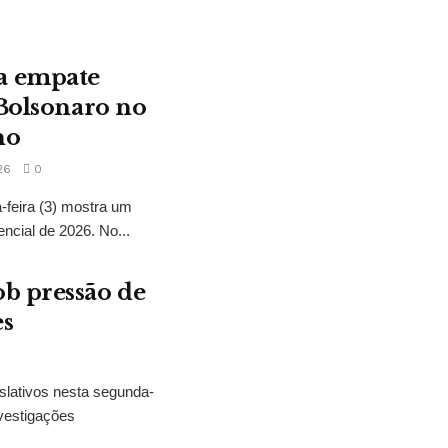
a empate
 Bolsonaro no
no
26
0
feira (3) mostra um
encial de 2026. No...
b pressão de
es
slativos nesta segunda-
vestigações