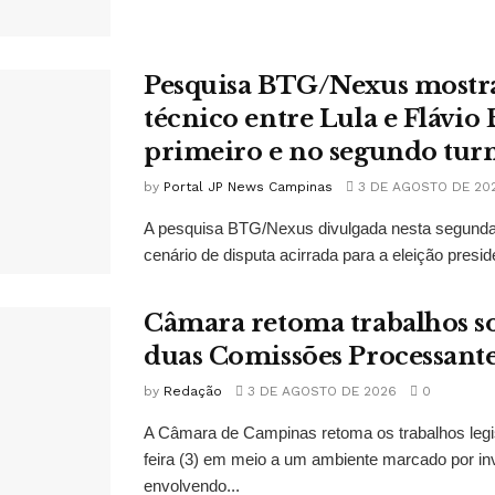
Pesquisa BTG/Nexus mostr
técnico entre Lula e Flávio
primeiro e no segundo tur
by
Portal JP News Campinas
3 DE AGOSTO DE 20
A pesquisa BTG/Nexus divulgada nesta segunda-
cenário de disputa acirrada para a eleição presid
Câmara retoma trabalhos so
duas Comissões Processant
by
Redação
3 DE AGOSTO DE 2026
0
A Câmara de Campinas retoma os trabalhos legi
feira (3) em meio a um ambiente marcado por in
envolvendo...