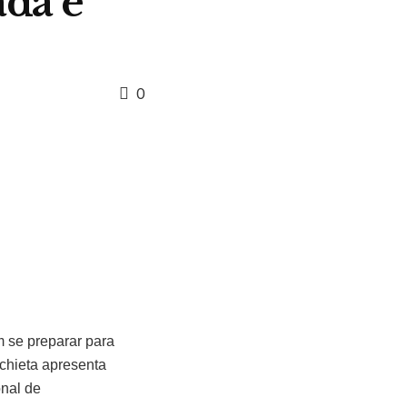
ada e
0
m se preparar para
chieta apresenta
onal de