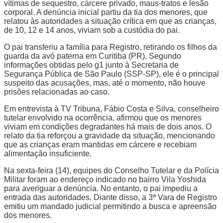
vítimas de sequestro, cárcere privado, maus-tratos e lesão
corporal. A denúncia inicial partiu da tia dos menores, que
relatou às autoridades a situação crítica em que as crianças,
de 10, 12 e 14 anos, viviam sob a custódia do pai.
O pai transferiu a família para Registro, retirando os filhos da
guarda da avó paterna em Curitiba (PR). Segundo
informações obtidas pelo g1 junto à Secretaria de
Segurança Pública de São Paulo (SSP-SP), ele é o principal
suspeito das acusações, mas, até o momento, não houve
prisões relacionadas ao caso.
Em entrevista à TV Tribuna, Fábio Costa e Silva, conselheiro
tutelar envolvido na ocorrência, afirmou que os menores
viviam em condições degradantes há mais de dois anos. O
relato da tia reforçou a gravidade da situação, mencionando
que as crianças eram mantidas em cárcere e recebiam
alimentação insuficiente.
Na sexta-feira (14), equipes do Conselho Tutelar e da Polícia
Militar foram ao endereço indicado no bairro Vila Yoshida
para averiguar a denúncia. No entanto, o pai impediu a
entrada das autoridades. Diante disso, a 3ª Vara de Registro
emitiu um mandado judicial permitindo a busca e apreensão
dos menores.