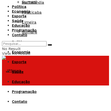
Sumaré
Hortolândia
Política
Economia
Piracicaba
Esporte
Saúde
Limeira
Educação
Programação
Sumaré
Contato
Política
No Result
Economia
View All Result
Esporte
Saúde
Educação
Programação
Contato