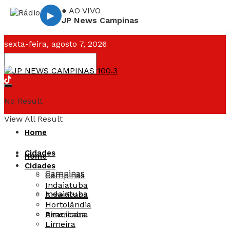
● AO VIVO
▶
JP News Campinas
sexta-feira, agosto 7, 2026
Campinas ☁️
--°C
No Result
View All Result
Home
Cidades
Home
Cidades
Campinas
Campinas
Indaiatuba
Indaiatuba
Americana
Hortolândia
Americana
Piracicaba
Limeira