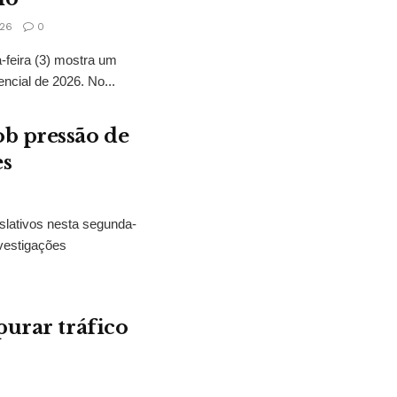
26
0
feira (3) mostra um
encial de 2026. No...
b pressão de
es
slativos nesta segunda-
vestigações
purar tráfico