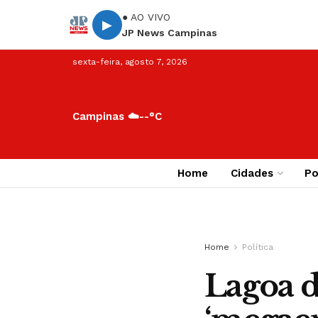
● AO VIVO
▶
JP News Campinas
sexta-feira, agosto 7, 2026
Campinas ☁️
--°C
Home
Cidades
Po
Home
Política
Lagoa 