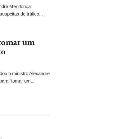
 André Mendonça
uspeitas de tráfico...
“tomar um
to
idou o ministro Alexandre
para “tomar um...
*