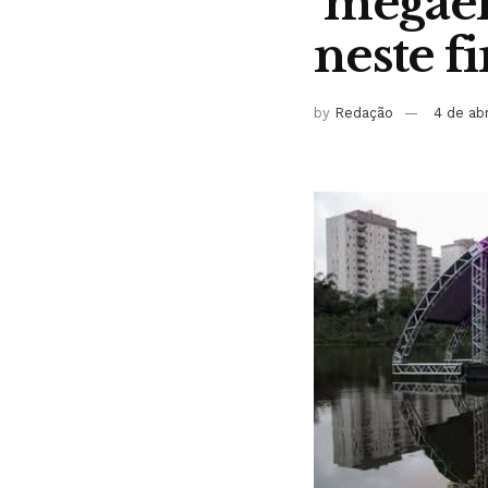
‘megaen
neste f
by
Redação
4 de ab