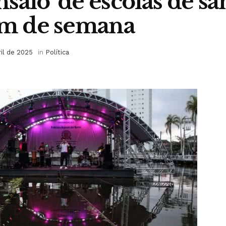
saio’ de escolas de s
im de semana
ril de 2025
in
Política