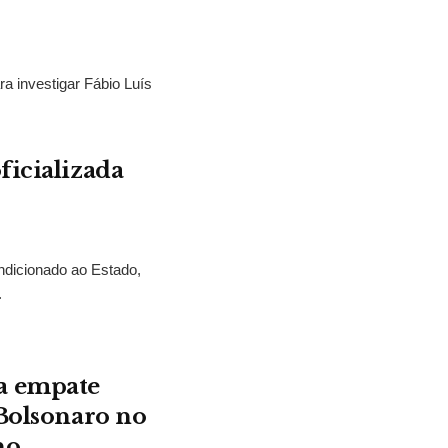
ra investigar Fábio Luís
ficializada
ndicionado ao Estado,
.
a empate
 Bolsonaro no
no