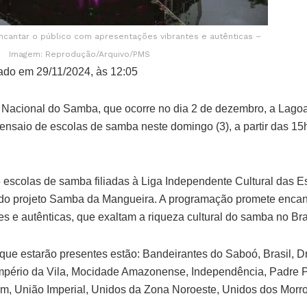
cantar o público com apresentações vibrantes e autênticas –
Imagem: Reprodução/Arquivo/PMS
ado em 29/11/2024, às 12:05
 Nacional do Samba, que ocorre no dia 2 de dezembro, a Lago
ensaio de escolas de samba neste domingo (3), a partir das 15
5 escolas de samba filiadas à Liga Independente Cultural das
 do projeto Samba da Mangueira. A programação promete encan
s e autênticas, que exaltam a riqueza cultural do samba no Bra
que estarão presentes estão: Bandeirantes do Saboó, Brasil, D
 Império da Vila, Mocidade Amazonense, Independência, Padre 
m, União Imperial, Unidos da Zona Noroeste, Unidos dos Morro