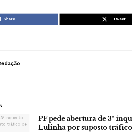
Share
Tweet
Redação
s
PF pede abertura de 3º inqu
Lulinha por suposto tráfico