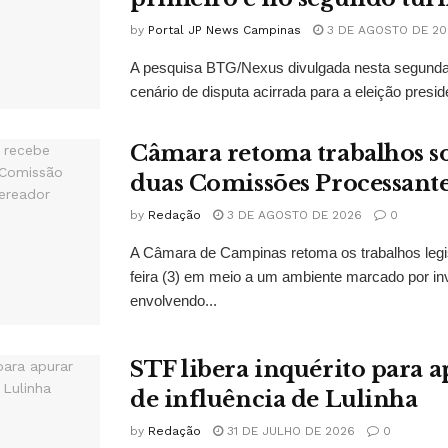
by
Portal JP News Campinas
3 DE AGOSTO DE 20
A pesquisa BTG/Nexus divulgada nesta segunda-
cenário de disputa acirrada para a eleição presid
Câmara retoma trabalhos so
duas Comissões Processant
by
Redação
3 DE AGOSTO DE 2026
0
A Câmara de Campinas retoma os trabalhos legi
feira (3) em meio a um ambiente marcado por in
envolvendo...
STF libera inquérito para a
de influência de Lulinha
by
Redação
31 DE JULHO DE 2026
0