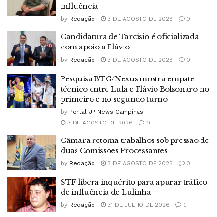
influência
by
Redação
3 DE AGOSTO DE 2026
0
Candidatura de Tarcísio é oficializada
com apoio a Flávio
by
Redação
3 DE AGOSTO DE 2026
0
Pesquisa BTG/Nexus mostra empate
técnico entre Lula e Flávio Bolsonaro no
primeiro e no segundo turno
by
Portal JP News Campinas
3 DE AGOSTO DE 2026
0
Câmara retoma trabalhos sob pressão de
duas Comissões Processantes
by
Redação
3 DE AGOSTO DE 2026
0
STF libera inquérito para apurar tráfico
de influência de Lulinha
by
Redação
31 DE JULHO DE 2026
0