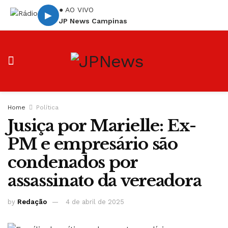
● AO VIVO
▶
JP News Campinas
Home
Política
Jusiça por Marielle: Ex-
PM e empresário são
condenados por
assassinato da vereadora
by
Redação
4 de abril de 2025