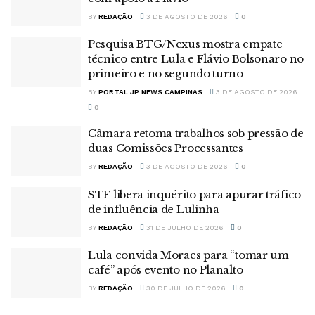
BY
REDAÇÃO
3 DE AGOSTO DE 2026
0
Pesquisa BTG/Nexus mostra empate
técnico entre Lula e Flávio Bolsonaro no
primeiro e no segundo turno
BY
PORTAL JP NEWS CAMPINAS
3 DE AGOSTO DE 2026
0
Câmara retoma trabalhos sob pressão de
duas Comissões Processantes
BY
REDAÇÃO
3 DE AGOSTO DE 2026
0
STF libera inquérito para apurar tráfico
de influência de Lulinha
BY
REDAÇÃO
31 DE JULHO DE 2026
0
Lula convida Moraes para “tomar um
café” após evento no Planalto
BY
REDAÇÃO
30 DE JULHO DE 2026
0