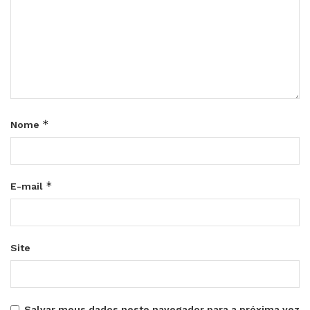
*
Nome
*
E-mail
Site
Salvar meus dados neste navegador para a próxima vez