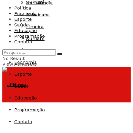
Sumaré
Hortolândia
Política
Economia
Piracicaba
Esporte
Saúde
Limeira
Educação
Programação
Sumaré
Contato
Política
No Result
Economia
View All Result
Esporte
Saúde
Educação
Programação
Contato