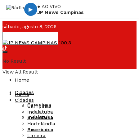
● AO VIVO
▶
JP News Campinas
sábado, agosto 8, 2026
Campinas ☁️
--°C
No Result
View All Result
Home
Cidades
Home
Cidades
Campinas
Campinas
Indaiatuba
Indaiatuba
Americana
Hortolândia
Americana
Piracicaba
Limeira