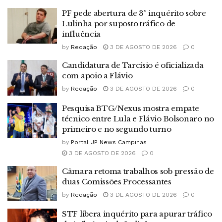
PF pede abertura de 3º inquérito sobre
Lulinha por suposto tráfico de
influência
by
Redação
3 DE AGOSTO DE 2026
0
Candidatura de Tarcísio é oficializada
com apoio a Flávio
by
Redação
3 DE AGOSTO DE 2026
0
Pesquisa BTG/Nexus mostra empate
técnico entre Lula e Flávio Bolsonaro no
primeiro e no segundo turno
by
Portal JP News Campinas
3 DE AGOSTO DE 2026
0
Câmara retoma trabalhos sob pressão de
duas Comissões Processantes
by
Redação
3 DE AGOSTO DE 2026
0
STF libera inquérito para apurar tráfico