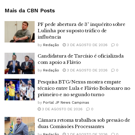
Mais da CBN
Posts
PF pede abertura de 3º inquérito sobre
Lulinha por suposto tráfico de
influência
by
Redação
3 DE AGOSTO DE 2026
0
Candidatura de Tarcísio é oficializada
com apoio a Flávio
by
Redação
3 DE AGOSTO DE 2026
0
Pesquisa BTG/Nexus mostra empate
técnico entre Lula e Flávio Bolsonaro no
primeiro e no segundo turno
by
Portal JP News Campinas
3 DE AGOSTO DE 2026
0
Câmara retoma trabalhos sob pressão de
duas Comissões Processantes
by
Redação
3 DE AGOSTO DE 2026
0