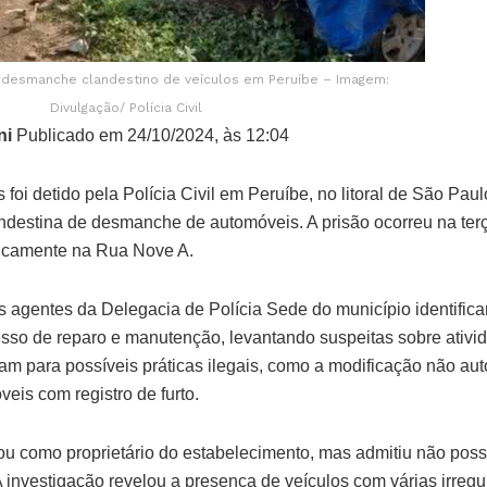
desmanche clandestino de veículos em Peruíbe – Imagem:
Divulgação/ Polícia Civil
ni
Publicado em 24/10/2024, às 12:04
i detido pela Polícia Civil em Peruíbe, no litoral de São Pau
ndestina de desmanche de automóveis. A prisão ocorreu na terça-
ficamente na Rua Nove A.
s agentes da Delegacia de Polícia Sede do município identifica
o de reparo e manutenção, levantando suspeitas sobre atividad
m para possíveis práticas ilegais, como a modificação não aut
eis com registro de furto.
 como proprietário do estabelecimento, mas admitiu não possu
investigação revelou a presença de veículos com várias irregu