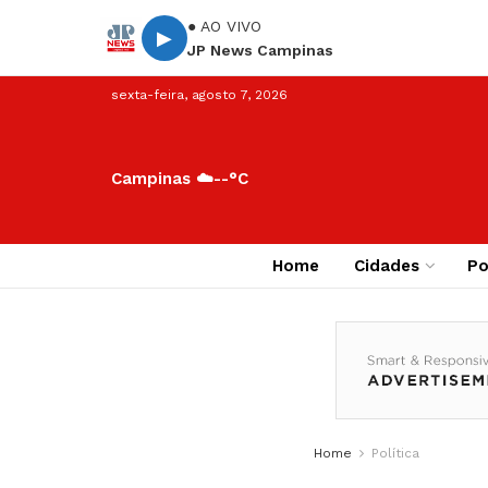
● AO VIVO
▶
JP News Campinas
sexta-feira, agosto 7, 2026
Campinas ☁️
--°C
Home
Cidades
Po
Home
Política