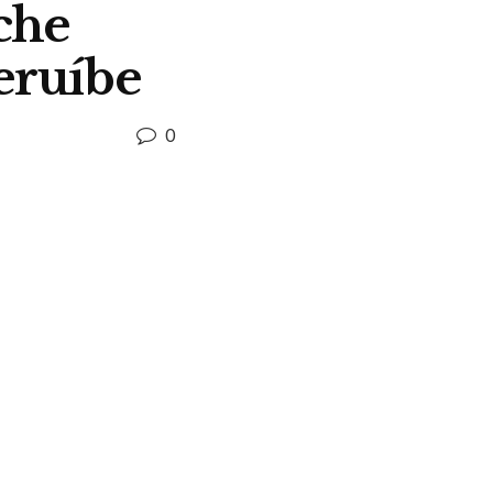
che
eruíbe
0