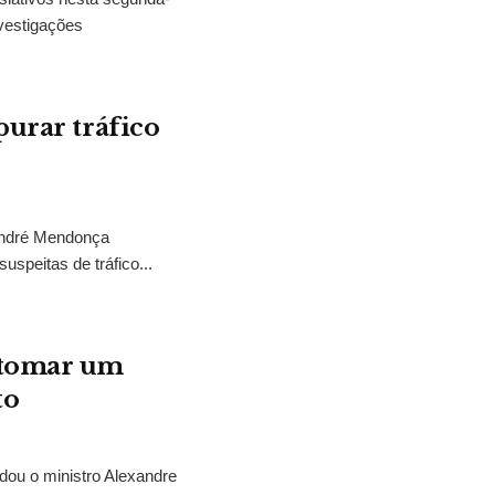
vestigações
purar tráfico
 André Mendonça
uspeitas de tráfico...
“tomar um
to
idou o ministro Alexandre