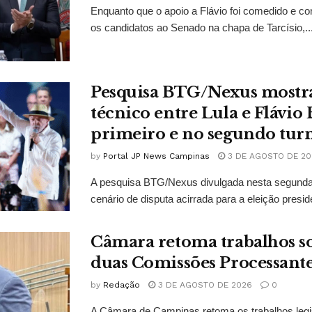
Enquanto que o apoio a Flávio foi comedido e co
os candidatos ao Senado na chapa de Tarcísio,..
Pesquisa BTG/Nexus mostr
técnico entre Lula e Flávio
primeiro e no segundo tur
by
Portal JP News Campinas
3 DE AGOSTO DE 20
A pesquisa BTG/Nexus divulgada nesta segunda-
cenário de disputa acirrada para a eleição presid
Câmara retoma trabalhos so
duas Comissões Processant
by
Redação
3 DE AGOSTO DE 2026
0
A Câmara de Campinas retoma os trabalhos legi