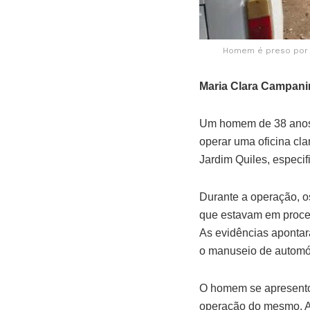
Homem é preso por 
Maria Clara Campani
Um homem de 38 anos fo
operar uma oficina cla
Jardim Quiles, especi
Durante a operação, o
que estavam em process
As evidências apontara
o manuseio de automóv
O homem se apresentou
operação do mesmo. A 