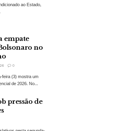
ndicionado ao Estado,
.
a empate
 Bolsonaro no
no
26
0
feira (3) mostra um
encial de 2026. No...
b pressão de
es
slativos nesta segunda-