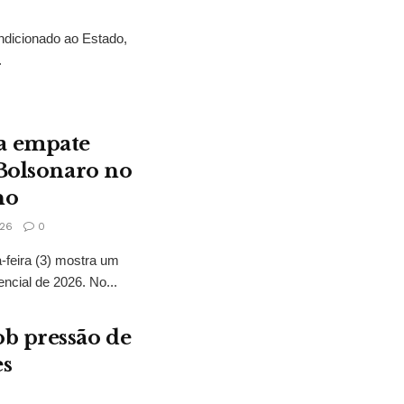
ndicionado ao Estado,
.
a empate
 Bolsonaro no
no
26
0
feira (3) mostra um
encial de 2026. No...
b pressão de
es