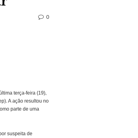
ar
0
tima terça-feira (19),
p). A ação resultou no
como parte de uma
or suspeita de