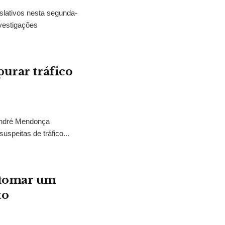
slativos nesta segunda-
vestigações
purar tráfico
 André Mendonça
uspeitas de tráfico...
“tomar um
to