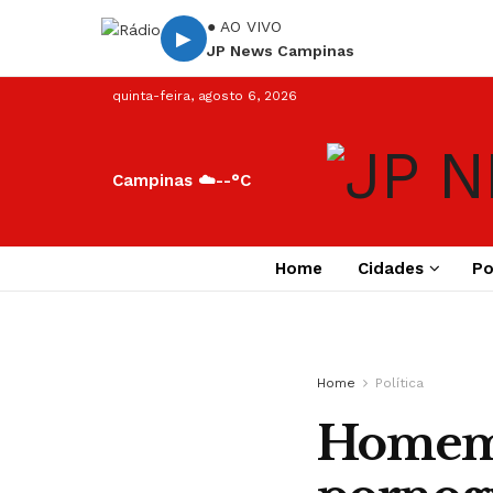
● AO VIVO
▶
JP News Campinas
quinta-feira, agosto 6, 2026
Campinas ☁️
--°C
Home
Cidades
Po
Home
Política
Homem 