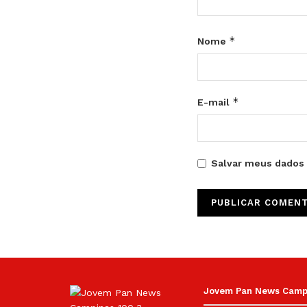
*
Nome
*
E-mail
Salvar meus dados 
Jovem Pan News Campin