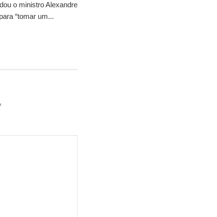
idou o ministro Alexandre
para “tomar um...
*