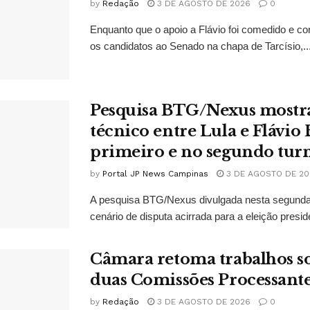
by
Redação
3 DE AGOSTO DE 2026
0
Enquanto que o apoio a Flávio foi comedido e co
os candidatos ao Senado na chapa de Tarcísio,..
Pesquisa BTG/Nexus mostr
técnico entre Lula e Flávio
primeiro e no segundo tur
by
Portal JP News Campinas
3 DE AGOSTO DE 20
A pesquisa BTG/Nexus divulgada nesta segunda-
cenário de disputa acirrada para a eleição presid
Câmara retoma trabalhos so
duas Comissões Processant
by
Redação
3 DE AGOSTO DE 2026
0